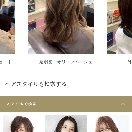
ョート
透明感・オリーブベージュ
外
ヘアスタイルを検索する
スタイルで検索