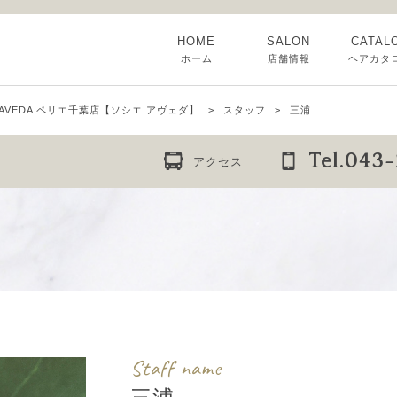
HOME
SALON
CATAL
ホーム
店舗情報
ヘアカタ
E AVEDA ペリエ千葉店【ソシエ アヴェダ】
スタッフ
三浦
Tel.043
アクセス
Staff name