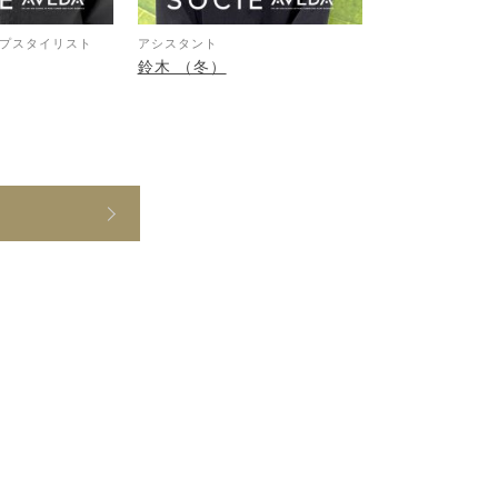
ップスタイリスト
アシスタント
鈴木 （冬）