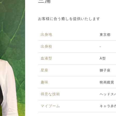
三浦
お客様に合う癒しを提供いたします
出身地
東京都
出身校
-
血液型
A型
星座
獅子座
趣味
映画鑑賞
得意な技術
ヘッドス
マイブーム
キャラ弁