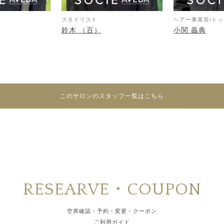
スタイリスト
ヘアー事業長/ト
鈴木 （百）
小関 義典
このサロンのスタッフ一覧はこちら
RESEARVE・COUPON
空席確認・予約・変更・クーポン
ご利用ガイド