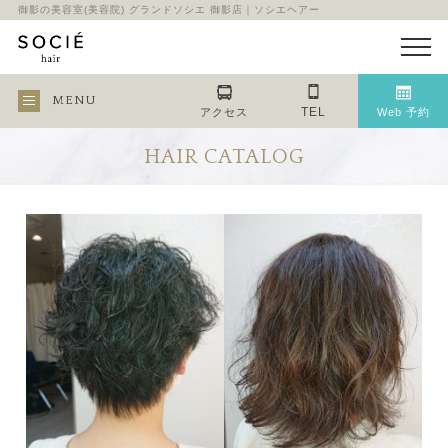
御影の美容室(美容院) グランドソシエ 御影店｜ソシエヘアー
MENU
TEL
アクセス
Web 予約
HAIR CATALOG