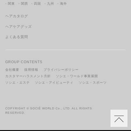
- 関東
- 関西
- 四国
- 九州
- 海外
ヘアカタログ
ヘアケアグッズ
よくある質問
GROUP CONTENTS
会社概要
採用情報
プライバシーポリシー
カスタマーハラスメント方針
ソシエ・ワールド事業展開
ソシエ・エステ
ソシエ・アイビューティ
ソシエ・スポーツ
COPYRIGHT © SOCIÉ WORLD Co., LTD. ALL RIGHTS
RESERVED.