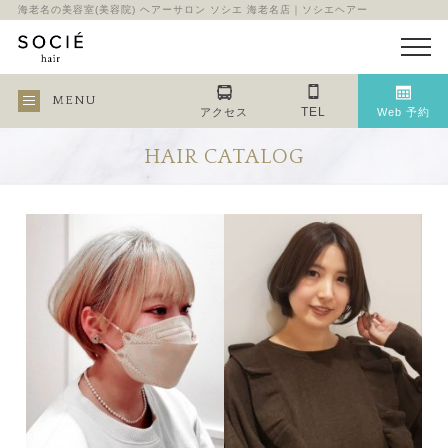
海老名の美容室(美容院) ヘアーサロン ソシエ 海老名店｜ソシエヘアー
MENU
TEL
アクセス
Web 予約
HAIR CATALOG