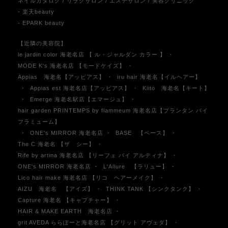
ネイルカタログ
/
リラクサロン
/
エステサロン
/
美容クリニック
- 楽天beauty
- EPARK beauty
【近隣の美容院】
le jardin color 海老名店 【 ル・ジャルダン カラー 】
・
MODE K's 海老名店 【モードケイズ】
・
Appias 海老名【アッピアス】
・
iru hair 海老名【イルヘアー】
・
Appias est 海老名店【アッピアス】
・
Kiito 海老名【キート】
・
Emerge 海老名駅店【エマージュ】
・
hair garden PRINTEMPS by flammeum 海老名店【プランタン バイ
フラミューム】
・
ONE's MIRROR 海老名店
・
BASE 【ベース】
・
The C 海老名 【ザ シー】
・
Rife by artina 海老名店 【リーフェ バイ アルティナ】
・
ONE's MIRROR 海老名店
・
L'Allure 【ラリュー】
・
Lico hair make 海老名店 【リコ ヘアーメイク】
・
AIZU 海老名 【アイズ】
・
THINK TANK 【シンクタンク】
・
Capture 海老名 【キャプチャー】
・
HAIR & MAKE EARTH 海老名店
・
grit AVEDA ららぽーと海老名店 【グリット アヴェダ】
・