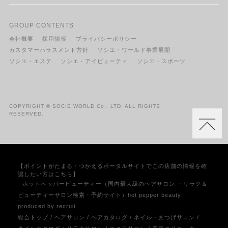
GROUP CONTENTS
会社概要
採用情報
プライバシーポリシー
カスタマーハラスメント方針
ソシエ・ワールド事業展開
ソシエ・エステ
ソシエ・アイビューティ
ソシエ・スポーツ
COPYRIGHT © SOCIÉ WORLD Co., LTD. ALL RIGHTS
RESERVED.
【ポイントがたまる・つかえるポータルサイトでこの店舗の情報を確
認したい方はこちら】
- ホットペッパービューティー（国内最大級のヘアサロン ・リラク＆
ビューティーサロン検索・予約サイト）hot pepper beauty
produced by recruit
総合トップ
/
ヘアサロン
/
ヘアカタログ
/
ネイル・まつげサロン
/