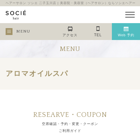
ヘアーサロン ソシエ 二子玉川店 | 美容院・美容室（ヘアサロン）ならソシエヘアー
MENU
TEL
アクセス
Web 予約
MENU
アロマオイルスパ
RESEARVE・COUPON
空席確認・予約・変更・クーポン
ご利用ガイド