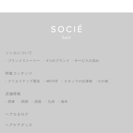
ソシエについて
- ブランドストーリー
- 4つのブランド
-サービスの流れ
特集コンテンツ
- クリエイティブ通信
- MOVIE
- スタッフの出身校
-その他
店舗情報
- 関東
- 関西
- 四国
- 九州
- 海外
ヘアカタログ
ヘアケアグッズ