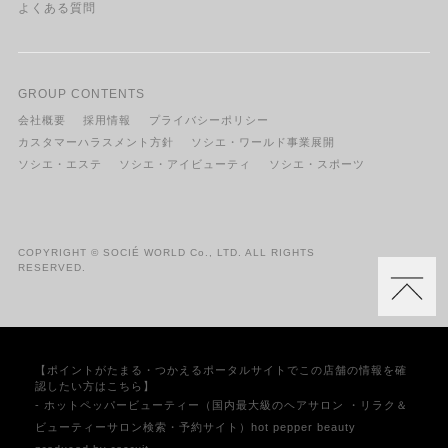
よくある質問
GROUP CONTENTS
会社概要
採用情報
プライバシーポリシー
カスタマーハラスメント方針
ソシエ・ワールド事業展開
ソシエ・エステ
ソシエ・アイビューティ
ソシエ・スポーツ
COPYRIGHT © SOCIÉ WORLD Co., LTD. ALL RIGHTS
RESERVED.
【ポイントがたまる・つかえるポータルサイトでこの店舗の情報を確
認したい方はこちら】
- ホットペッパービューティー（国内最大級のヘアサロン ・リラク＆
ビューティーサロン検索・予約サイト）hot pepper beauty