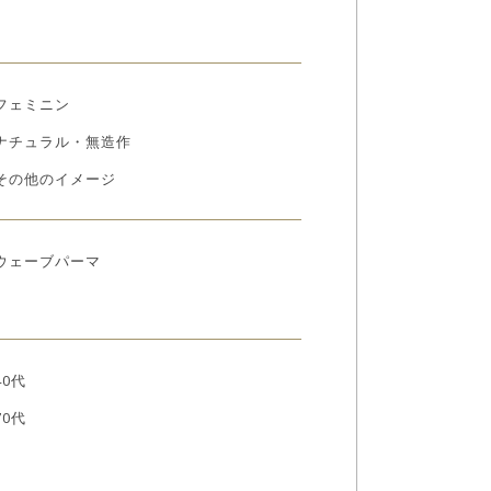
フェミニン
ナチュラル・無造作
その他のイメージ
ウェーブパーマ
40代
70代