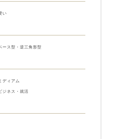
硬い
ベース型・逆三角形型
ミディアム
ビジネス・就活