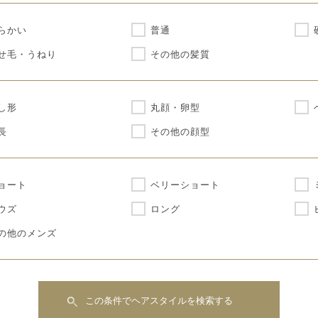
らかい
普通
せ毛・うねり
その他の髪質
し形
丸顔・卵型
長
その他の顔型
ョート
ベリーショート
ウズ
ロング
の他のメンズ
この条件でヘアスタイルを検索する