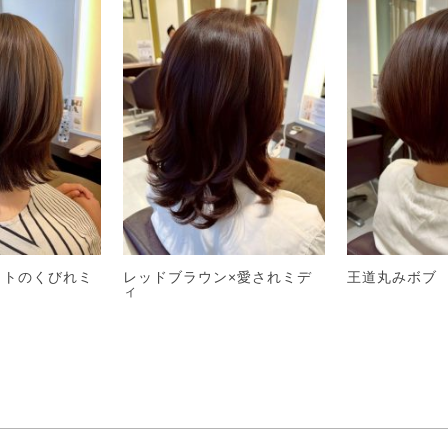
ットのくびれミ
レッドブラウン×愛されミデ
王道丸みボブ
ィ