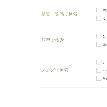
柔
髪質・質感で検索
く
ひ
顔型で検索
面
シ
メンズで検索
ボ
そ