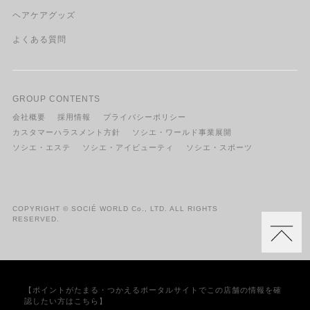
ヘアケアグッズ
よくある質問
GROUP CONTENTS
会社概要
採用情報
プライバシーポリシー
カスタマーハラスメント方針
ソシエ・ワールド事業展開
ソシエ・エステ
ソシエ・アイビューティ
ソシエ・スポーツ
COPYRIGHT © SOCIÉ WORLD Co., LTD. ALL RIGHTS
RESERVED.
【ポイントがたまる・つかえるポータルサイトでこの店舗の情報を確
認したい方はこちら】