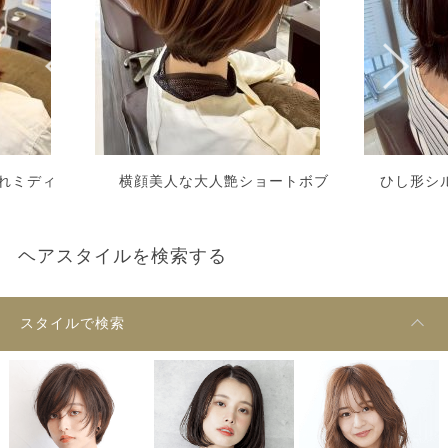
れミディ
横顔美人な大人艶ショートボブ
ひし形シ
ヘアスタイルを検索する
スタイルで検索