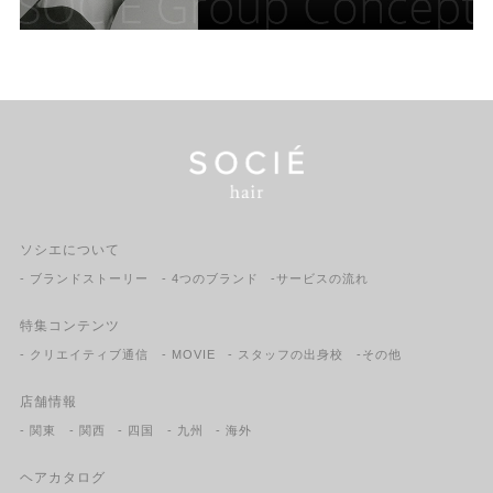
ソシエについて
- ブランドストーリー
- 4つのブランド
-サービスの流れ
特集コンテンツ
- クリエイティブ通信
- MOVIE
- スタッフの出身校
-その他
店舗情報
- 関東
- 関西
- 四国
- 九州
- 海外
ヘアカタログ