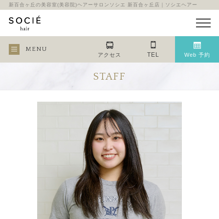
新百合ヶ丘の美容室(美容院)ヘアーサロンソシエ 新百合ヶ丘店｜ソシエヘアー
MENU
TEL
アクセス
Web 予約
STAFF