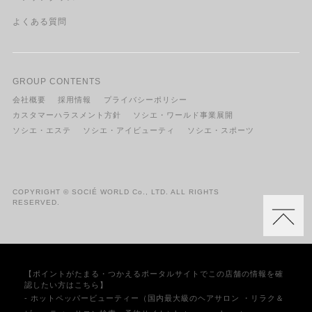
よくある質問
GROUP CONTENTS
会社概要
採用情報
プライバシーポリシー
カスタマーハラスメント方針
ソシエ・ワールド事業展開
ソシエ・エステ
ソシエ・アイビューティ
ソシエ・スポーツ
COPYRIGHT © SOCIÉ WORLD Co., LTD. ALL RIGHTS
RESERVED.
【ポイントがたまる・つかえるポータルサイトでこの店舗の情報を確
認したい方はこちら】
- ホットペッパービューティー（国内最大級のヘアサロン ・リラク＆