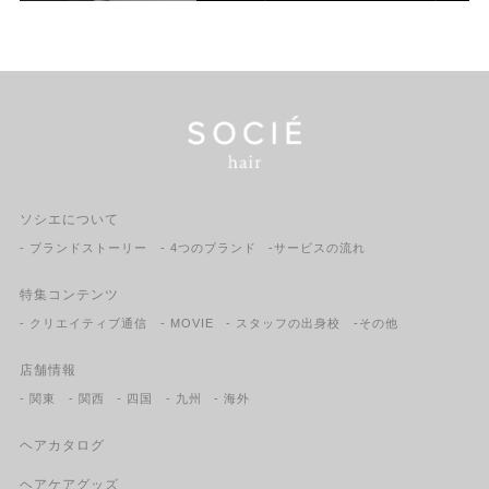
ソシエについて
- ブランドストーリー
- 4つのブランド
-サービスの流れ
特集コンテンツ
- クリエイティブ通信
- MOVIE
- スタッフの出身校
-その他
店舗情報
- 関東
- 関西
- 四国
- 九州
- 海外
ヘアカタログ
ヘアケアグッズ