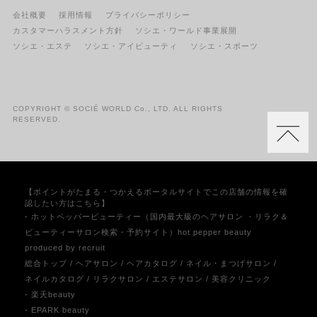
会社概要
採用情報
プライバシーポリシー
カスタマーハラスメント方針
ソシエ・ワールド事業展開
ソシエ・エステ
ソシエ・アイビューティ
ソシエ・スポーツ
COPYRIGHT © SOCIÉ WORLD Co., LTD. ALL RIGHTS
RESERVED.
【ポイントがたまる・つかえるポータルサイトでこの店舗の情報を確
認したい方はこちら】
- ホットペッパービューティー（国内最大級のヘアサロン ・リラク＆
ビューティーサロン検索・予約サイト）hot pepper beauty
produced by recruit
総合トップ
/
ヘアサロン
/
ヘアカタログ
/
ネイル・まつげサロン
/
ネイルカタログ
/
リラクサロン
/
エステサロン
/
美容クリニック
- 楽天beauty
- EPARK beauty