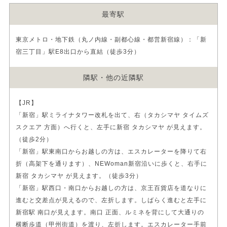
最寄駅
東京メトロ・地下鉄（丸ノ内線・副都心線・都営新宿線）：「新
宿三丁目」駅E8出口から直結（徒歩3分）
隣駅・他の近隣駅
【JR】
「新宿」駅ミライナタワー改札を出て、右（タカシマヤ タイムズ
スクエア 方面）へ行くと、左手に新宿 タカシマヤ が見えます。
（徒歩2分）
「新宿」駅東南口からお越しの方は、エスカレーターを降りて右
折（高架下を通ります）、NEWoman新宿沿いに歩くと、右手に
新宿 タカシマヤ が見えます。（徒歩3分）
「新宿」駅西口・南口からお越しの方は、京王百貨店を道なりに
進むと交差点が見えるので、左折します。しばらく進むと左手に
新宿駅 南口が見えます。南口 正面、ルミネを背にして大通りの
横断歩道（甲州街道）を渡り、左折します。エスカレーター手前