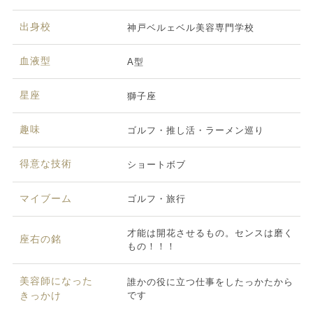
出身校
神戸ベルェベル美容専門学校
血液型
A型
星座
獅子座
趣味
ゴルフ・推し活・ラーメン巡り
得意な技術
ショートボブ
マイブーム
ゴルフ・旅行
才能は開花させるもの。センスは磨く
座右の銘
もの！！！
美容師になった
誰かの役に立つ仕事をしたっかたから
です
きっかけ