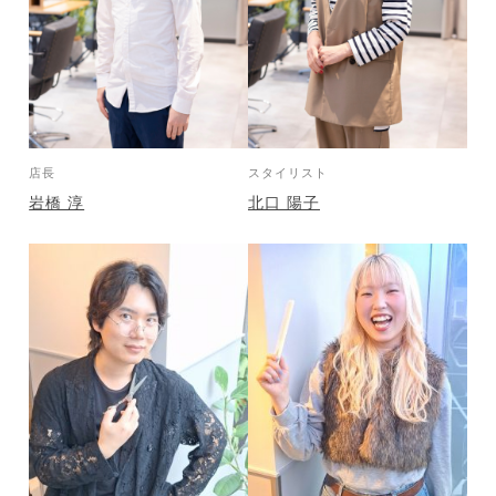
店長
スタイリスト
岩橋 淳
北口 陽子