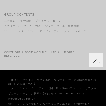
GROUP CONTENTS
会社概要
採用情報
プライバシーポリシー
カスタマーハラスメント方針
ソシエ・ワールド事業展開
ソシエ・エステ
ソシエ・アイビューティ
ソシエ・スポーツ
COPYRIGHT © SOCIÉ WORLD Co., LTD. ALL RIGHTS
RESERVED.
【ポイントがたまる・つかえるポータルサイトでこの店舗の情報を確
認したい方はこちら】
- ホットペッパービューティー（国内最大級のヘアサロン ・リラク＆
ビューティーサロン検索・予約サイト）hot pepper beauty
produced by recruit
総合トップ
/
ヘアサロン
/
ヘアカタログ
/
ネイル・まつげサロン
/