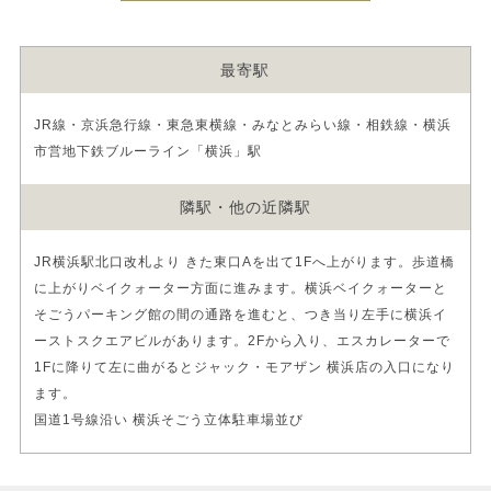
最寄駅
JR線・京浜急行線・東急東横線・みなとみらい線・相鉄線・横浜
市営地下鉄ブルーライン「横浜」駅
隣駅・他の近隣駅
JR横浜駅北口改札より きた東口Aを出て1Fへ上がります。歩道橋
に上がりベイクォーター方面に進みます。横浜ベイクォーターと
そごうパーキング館の間の通路を進むと、つき当り左手に横浜イ
ーストスクエアビルがあります。2Fから入り、エスカレーターで
1Fに降りて左に曲がるとジャック・モアザン 横浜店の入口になり
ます。
国道1号線沿い 横浜そごう立体駐車場並び