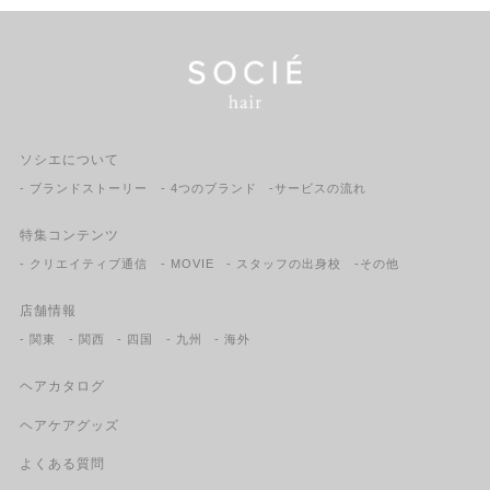
ソシエについて
- ブランドストーリー
- 4つのブランド
-サービスの流れ
特集コンテンツ
- クリエイティブ通信
- MOVIE
- スタッフの出身校
-その他
店舗情報
- 関東
- 関西
- 四国
- 九州
- 海外
ヘアカタログ
ヘアケアグッズ
よくある質問