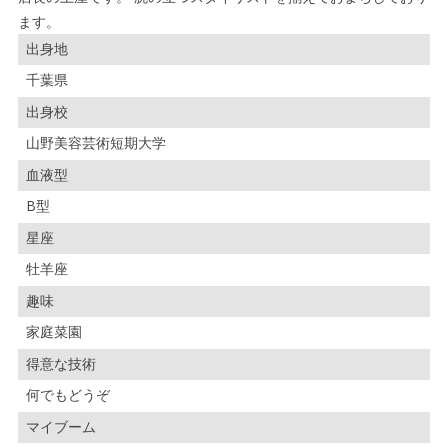
ます。
出身地
千葉県
出身校
山野美容芸術短期大学
血液型
B型
星座
牡羊座
趣味
家庭菜園
得意な技術
何でもどうぞ
マイブーム