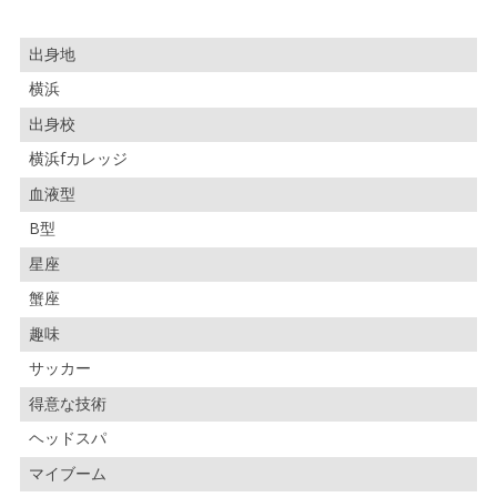
出身地
横浜
出身校
横浜fカレッジ
血液型
B型
星座
蟹座
趣味
サッカー
得意な技術
ヘッドスパ
マイブーム