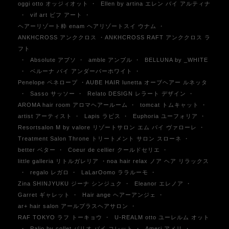
oggi otto オッジィオット
・
Ellen by artina エレン バイ アルティナ
・
vif art ビフ アート
・
ヘアーリゾート粋 enam ヘアリゾートスイ ウナム
・
ANKHCROSS アンククロス ・ANKHCROSS RAFT アンククロス ラ
フト
・
Absolute アブソ
・
amble アンブル
・
BELLUNA by _WHITE
・
ベルーナ バイ アンダーバーホワイト
・
Penelope ペネロープ ・AUBE HAIR lunetta オーブヘアー ルネッタ
・
Sasso サッソー
・
Relato DESIGN レラート デザイン
・
AROMA hair room アロマヘアールーム
・
tomcat トムキャット
・
artist アーティスト
・
Lapis ラピス
・
Euphoria ユーフォリア
・
Resortsalon M by valore リゾートサロン エム バイ ヴァローレ
・
Treatment Salon Throne トリートメント サロン スローネ
・
better ベター
・
Coeur de cellier クールドセリエ
・
little galleria リトルガレリア ・noa hair relax ノア ヘア リラックス
・
regalo レガロ
・
LaLarOomo ララルーモ
・
Zina SHINJYUKU ジーナ シンジュク
・
Eleanor エレノア
・
Garret ギャレット
・
Hair ange ヘアーアンジェ
・
ar+ hair salon アールプラスヘアサロン
・
RAF TOKYO ラフ トーキョウ
・
U-REALM otto ユーレルム オット
・
Palio by collet パリオ バイ コレット
・
Ameri アメリ
・