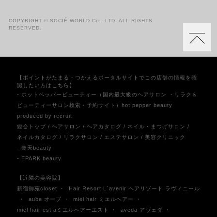
COPYRIGHT © SOCIÉ WORLD Co., LTD. ALL RIGHTS
RESERVED.
【ポイントがたまる・つかえるポータルサイトでこの店舗の情報を確
認したい方はこちら】
- ホットペッパービューティー（国内最大級のヘアサロン ・リラク＆
ビューティーサロン検索・予約サイト）hot pepper beauty
produced by recruit
総合トップ
/
ヘアサロン
/
ヘアカタログ
/
ネイル・まつげサロン
/
ネイルカタログ
/
リラクサロン
/
エステサロン
/
美容クリニック
- 楽天beauty
- EPARK beauty
【近隣の美容院】
新宿御苑closet
・
Hair Resort L´avenir ヘアリゾート ラヴィニール
・
aube オーブ
・
miel hair ミエルヘアー
・
miel hair est aミエルヘアーエスト
・
aveda アヴェダ
・