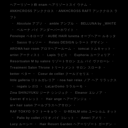
ヘアーリゾート粋 enam ヘアリゾートスイ ウナム
・
ANKHCROSS アンククロス ・ANKHCROSS RAFT アンククロス ラ
フト
・
Absolute アブソ
・
amble アンブル
・
BELLUNA by _WHITE
・
ベルーナ バイ アンダーバーホワイト
・
Penelope ペネロープ ・AUBE HAIR lunetta オーブヘアー ルネッタ
・
Sasso サッソー
・
Relato DESIGN レラート デザイン
・
AROMA hair room アロマヘアールーム
・
tomcat トムキャット
・
artist アーティスト
・
Lapis ラピス
・
Euphoria ユーフォリア
・
Resortsalon M by valore リゾートサロン エム バイ ヴァローレ
・
Treatment Salon Throne トリートメント サロン スローネ
・
better ベター
・
Coeur de cellier クールドセリエ
・
little galleria リトルガレリア ・noa hair relax ノア ヘア リラックス
・
regalo レガロ
・
LaLarOomo ララルーモ
・
Zina SHINJYUKU ジーナ シンジュク
・
Eleanor エレノア
・
Garret ギャレット
・
Hair ange ヘアーアンジェ
・
ar+ hair salon アールプラスヘアサロン
・
RAF TOKYO ラフ トーキョウ
・
U-REALM otto ユーレルム オット
・
Palio by collet パリオ バイ コレット
・
Ameri アメリ
・
Lucy ルーシー
・
Hair Resort Garden ヘアーリゾート ガーデン
・