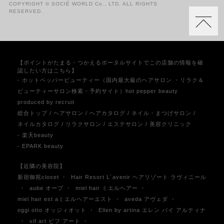
COPYRIGHT © SOCIÉ WORLD Co., LTD. ALL RIGHTS
RESERVED.
【ポイントがたまる・つかえるポータルサイトでこの店舗の情報を確
認したい方はこちら】
- ホットペッパービューティー（国内最大級のヘアサロン ・リラク＆
ビューティーサロン検索・予約サイト）hot pepper beauty
produced by recruit
総合トップ
/
ヘアサロン
/
ヘアカタログ
/
ネイル・まつげサロン
/
ネイルカタログ
/
リラクサロン
/
エステサロン
/
美容クリニック
- 楽天beauty
- EPARK beauty
【近隣の美容院】
新宿御苑closet
・
Hair Resort L´avenir ヘアリゾート ラヴィニール
・
aube オーブ
・
miel hair ミエルヘアー
・
miel hair est aミエルヘアーエスト
・
aveda アヴェダ
・
oggi otto オッジィオット
・
Ellen by artina エレン バイ アルティナ
・
vif art ビフ アート
・