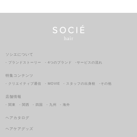
ソシエについて
- ブランドストーリー
- 4つのブランド
-サービスの流れ
特集コンテンツ
- クリエイティブ通信
- MOVIE
- スタッフの出身校
-その他
店舗情報
- 関東
- 関西
- 四国
- 九州
- 海外
ヘアカタログ
ヘアケアグッズ