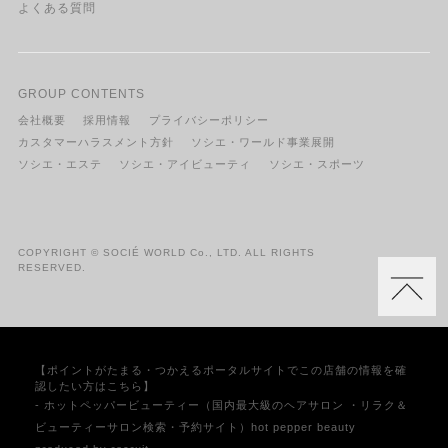
よくある質問
GROUP CONTENTS
会社概要
採用情報
プライバシーポリシー
カスタマーハラスメント方針
ソシエ・ワールド事業展開
ソシエ・エステ
ソシエ・アイビューティ
ソシエ・スポーツ
COPYRIGHT © SOCIÉ WORLD Co., LTD. ALL RIGHTS
RESERVED.
【ポイントがたまる・つかえるポータルサイトでこの店舗の情報を確
認したい方はこちら】
- ホットペッパービューティー（国内最大級のヘアサロン ・リラク＆
ビューティーサロン検索・予約サイト）hot pepper beauty