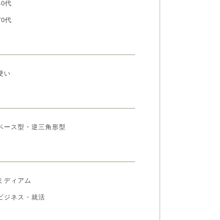
40代
70代
硬い
ベース型・逆三角形型
ミディアム
ビジネス・就活