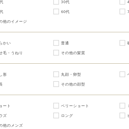
0代
30代
0代
60代
の他のイメージ
らかい
普通
せ毛・うねり
その他の髪質
し形
丸顔・卵型
長
その他の顔型
ョート
ベリーショート
ウズ
ロング
の他のメンズ