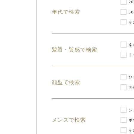
2
年代で検索
5
そ
柔
髪質・質感で検索
く
ひ
顔型で検索
面
シ
メンズで検索
ボ
そ