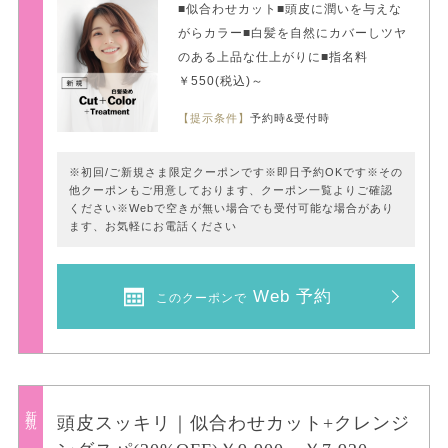
■似合わせカット■頭皮に潤いを与えな
がらカラー■白髪を自然にカバーしツヤ
のある上品な仕上がりに■指名料
￥550(税込)～
【提示条件】
予約時&受付時
※初回/ご新規さま限定クーポンです※即日予約OKです※その
他クーポンもご用意しております、クーポン一覧よりご確認
ください※Webで空きが無い場合でも受付可能な場合があり
ます、お気軽にお電話ください
Web 予約
このクーポンで
新規
頭皮スッキリ｜似合わせカット+クレンジ