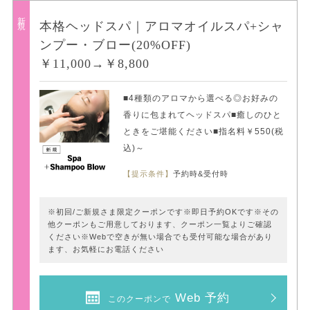
新規
本格ヘッドスパ｜アロマオイルスパ+シャ
ンプー・ブロー(20%OFF)
￥11,000→￥8,800
■4種類のアロマから選べる◎お好みの
香りに包まれてヘッドスパ■癒しのひと
ときをご堪能ください■指名料￥550(税
込)～
【提示条件】
予約時&受付時
※初回/ご新規さま限定クーポンです※即日予約OKです※その
他クーポンもご用意しております、クーポン一覧よりご確認
ください※Webで空きが無い場合でも受付可能な場合があり
ます、お気軽にお電話ください
Web 予約
このクーポンで