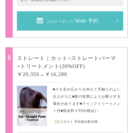
Web 予約
このクーポンで
新規
ストレート｜カット+ストレートパーマ
+トリートメント(20%OFF)
￥20,350→￥16,280
■クセ毛や広がりを抑えて手触りのよい
仕上がりに■髪の状態によりお断りする
場合があります■クイックトリートメン
ト付■指名料￥550(税込)～
【提示条件】
予約時&受付時