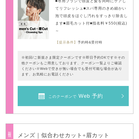
■専用ブラシで頭皮と髪を同時にケアし
てリフレッシュ■スパ専用のきめ細かい
泡で頭皮をほぐし汚れをすっきり除去し
ます■眉毛カット付■指名料￥550(税込)
～
【提示条件】
予約時&受付時
※初回/ご新規さま限定クーポンです※即日予約OKです※その
他クーポンもご用意しております、クーポン一覧よりご確認
ください※Webで空きが無い場合でも受付可能な場合があり
ます、お気軽にお電話ください
Web 予約
このクーポンで
新規
メンズ｜似合わせカット+眉カット