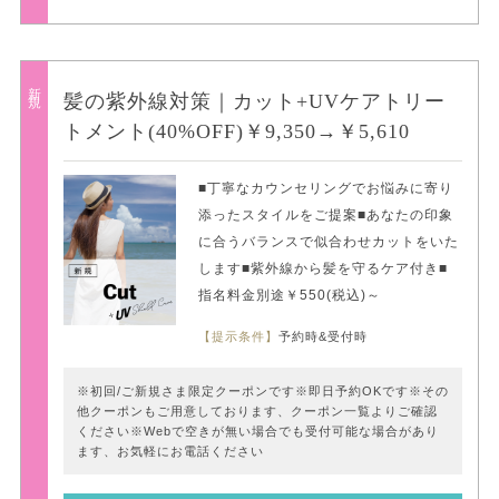
新規
髪の紫外線対策｜カット+UVケアトリー
トメント(40%OFF)￥9,350→￥5,610
■丁寧なカウンセリングでお悩みに寄り
添ったスタイルをご提案■あなたの印象
に合うバランスで似合わせカットをいた
します■紫外線から髪を守るケア付き■
指名料金別途￥550(税込)～
【提示条件】
予約時&受付時
※初回/ご新規さま限定クーポンです※即日予約OKです※その
他クーポンもご用意しております、クーポン一覧よりご確認
ください※Webで空きが無い場合でも受付可能な場合があり
ます、お気軽にお電話ください