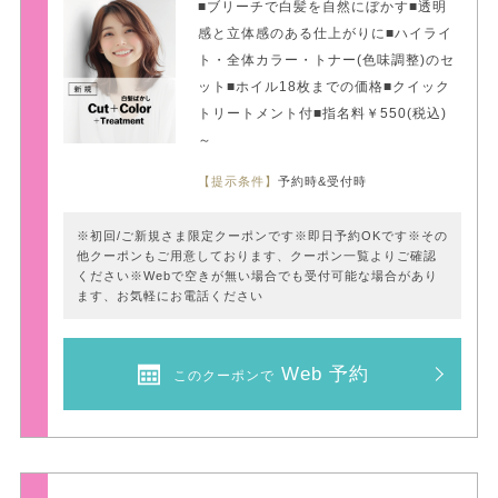
■ブリーチで白髪を自然にぼかす■透明
感と立体感のある仕上がりに■ハイライ
ト・全体カラー・トナー(色味調整)のセ
ット■ホイル18枚までの価格■クイック
トリートメント付■指名料￥550(税込)
～
【提示条件】
予約時&受付時
※初回/ご新規さま限定クーポンです※即日予約OKです※その
他クーポンもご用意しております、クーポン一覧よりご確認
ください※Webで空きが無い場合でも受付可能な場合があり
ます、お気軽にお電話ください
Web 予約
このクーポンで
新規