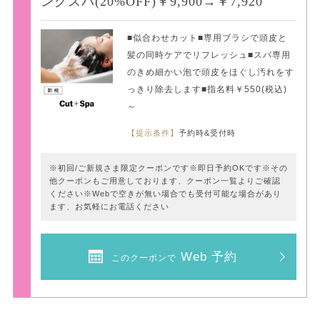
ングスパ(20%OFF)￥9,900→￥7,920
■似合わせカット■専用ブラシで頭皮と
髪の同時ケアでリフレッシュ■スパ専用
のきめ細かい泡で頭皮をほぐし汚れをす
っきり除去します■指名料￥550(税込)
～
【提示条件】
予約時&受付時
※初回/ご新規さま限定クーポンです※即日予約OKです※その
他クーポンもご用意しております、クーポン一覧よりご確認
ください※Webで空きが無い場合でも受付可能な場合があり
ます、お気軽にお電話ください
Web 予約
このクーポンで