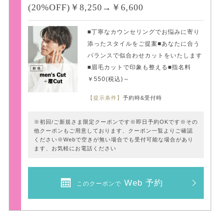
(20%OFF)￥8,250→￥6,600
■丁寧なカウンセリングでお悩みに寄り
添ったスタイルをご提案■あなたに合う
バランスで似合わせカットをいたします
■眉毛カットで印象も整える■指名料
￥550(税込)～
【提示条件】
予約時&受付時
※初回/ご新規さま限定クーポンです※即日予約OKです※その
他クーポンもご用意しております、クーポン一覧よりご確認
ください※Webで空きが無い場合でも受付可能な場合があり
ます、お気軽にお電話ください
Web 予約
このクーポンで