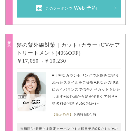
Web 予約
このクーポンで
新規
髪の紫外線対策｜カット+カラー+UVケア
トリートメント(40%OFF)
￥17,050→￥10,230
■丁寧なカウンセリングでお悩みに寄り
添ったスタイルをご提案■あなたの印象
に合うバランスで似合わせカットをいた
します■紫外線から髪を守るケア付き■
指名料金別途￥550(税込)～
【提示条件】
予約時&受付時
※初回/ご新規さま限定クーポンです※即日予約OKです※その