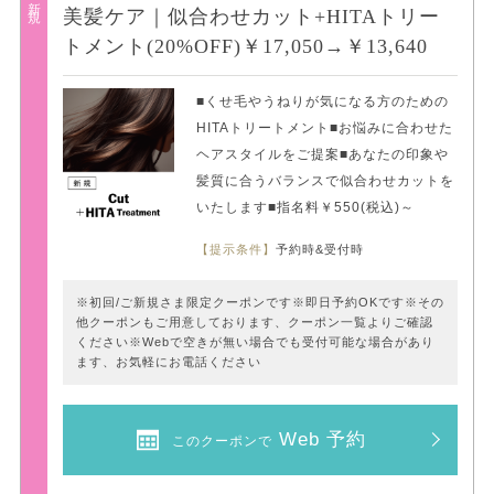
美髪ケア｜似合わせカット+HITAトリー
トメント(20%OFF)￥17,050→￥13,640
■くせ毛やうねりが気になる方のための
HITAトリートメント■お悩みに合わせた
ヘアスタイルをご提案■あなたの印象や
髪質に合うバランスで似合わせカットを
いたします■指名料￥550(税込)～
【提示条件】
予約時&受付時
※初回/ご新規さま限定クーポンです※即日予約OKです※その
他クーポンもご用意しております、クーポン一覧よりご確認
ください※Webで空きが無い場合でも受付可能な場合があり
ます、お気軽にお電話ください
Web 予約
このクーポンで