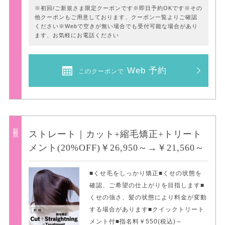
※初回/ご新規さま限定クーポンです※即日予約OKです※その
他クーポンもご用意しております、クーポン一覧よりご確認
ください※Webで空きが無い場合でも受付可能な場合があり
ます、お気軽にお電話ください
Web 予約
このクーポンで
新規
ストレート｜カット+縮毛矯正+トリート
メント(20%OFF)￥26,950～→￥21,560～
■くせ毛をしっかり矯正■くせの状態を
確認、ご希望の仕上がりを目指します■
くせの強さ、髪の状態により料金が変動
する場合があります■クイックトリート
メント付■指名料￥550(税込)～