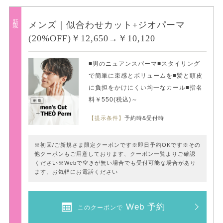
新規
メンズ｜似合わせカット+ジオパーマ
(20%OFF)￥12,650→￥10,120
■男のニュアンスパーマ■スタイリング
で簡単に束感とボリュームを■髪と頭皮
に負担をかけにくい均一なカール■指名
料￥550(税込)～
【提示条件】
予約時&受付時
※初回/ご新規さま限定クーポンです※即日予約OKです※その
他クーポンもご用意しております、クーポン一覧よりご確認
ください※Webで空きが無い場合でも受付可能な場合があり
ます、お気軽にお電話ください
Web 予約
このクーポンで