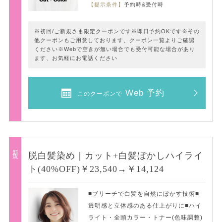
【提示条件】
予約時&受付時
※初回/ご新規さま限定クーポンです※即日予約OKです※その
他クーポンもご用意しております、クーポン一覧よりご確認
ください※Webで空きが無い場合でも受付可能な場合があり
ます、お気軽にお電話ください
Web 予約
このクーポンで
新規
脱白髪染め｜カット+白髪ぼかしハイライ
ト(40%OFF)￥23,540→￥14,124
■ブリーチで白髪を自然にぼかす技術■
透明感と立体感のある仕上がりに■ハイ
ライト・全頭カラー・トナー(色味調整)