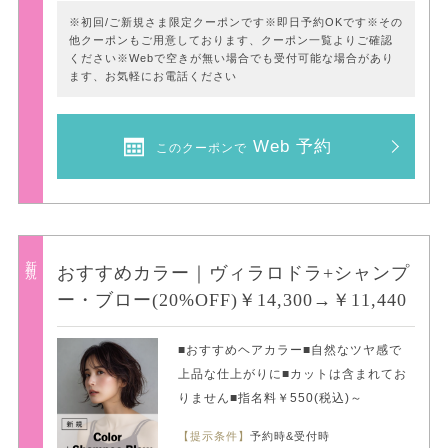
※初回/ご新規さま限定クーポンです※即日予約OKです※その
他クーポンもご用意しております、クーポン一覧よりご確認
ください※Webで空きが無い場合でも受付可能な場合があり
ます、お気軽にお電話ください
Web 予約
このクーポンで
新規
おすすめカラー｜ヴィラロドラ+シャンプ
ー・ブロー(20%OFF)￥14,300→￥11,440
■おすすめヘアカラー■自然なツヤ感で
上品な仕上がりに■カットは含まれてお
りません■指名料￥550(税込)～
【提示条件】
予約時&受付時