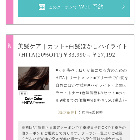
Web 予約
このクーポンで
新規
美髪ケア｜カット+白髪ぼかしハイライト
+HITA(20%OFF)￥33,990→￥27,192
■くせ毛やうねりが気になる方のための
HITAトリートメント■ブリーチで白髪を
自然にぼかす技術■ハイライト・全頭カ
ラー・トナー(色味調整)のセット■ホイ
ル9枚までの価格■指名料￥550(税込)～
【提示条件】
予約時&受付時
※初回/ご新規さま限定クーポンです※即日予約OKです※その
他クーポンもご用意しております、クーポン一覧よりご確認
ください※Webで空きが無い場合でも受付可能な場合があり