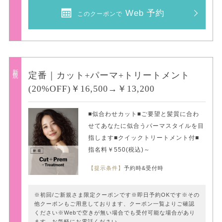
Web 予約
このクーポンで
新規
定番｜カット+パーマ+トリートメント
(20%OFF)￥16,500→￥13,200
■似合わせカット■ご要望と髪質に合わ
せてあなたに似合うパーマスタイルを目
指します■クイックトリートメント付■
指名料￥550(税込)～
【提示条件】
予約時&受付時
※初回/ご新規さま限定クーポンです※即日予約OKです※その
他クーポンもご用意しております、クーポン一覧よりご確認
ください※Webで空きが無い場合でも受付可能な場合があり
ます、お気軽にお電話ください