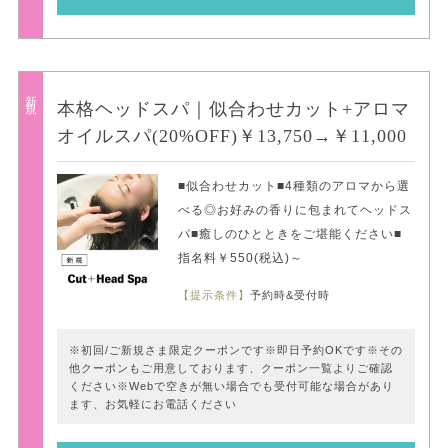
新規
本格ヘッドスパ｜似合わせカット+アロマ
オイルスパ(20%OFF)￥13,750→￥11,000
■似合わせカット■4種類のアロマから選
べる◎お好みの香りに包まれてヘッドス
パ■癒しのひとときをご堪能ください■
指名料￥550(税込)～
【提示条件】
予約時&受付時
※初回/ご新規さま限定クーポンです※即日予約OKです※その
他クーポンもご用意しております、クーポン一覧よりご確認
ください※Webで空きが無い場合でも受付可能な場合があり
ます、お気軽にお電話ください