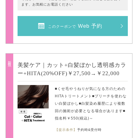
ます、お気軽にお電話ください
Web 予約
このクーポンで
新規
美髪ケア｜カット+白髪ぼかし透明感カラ
ー+HITA(20%OFF)￥27,500→￥22,000
■くせ毛やうねりが気になる方のための
HITAトリートメント■ブリーチを使わな
い白髪ぼかし■白髪染め履歴により複数
回の施術が必要となる場合があります■
指名料￥550(税込)～
【提示条件】
予約時&受付時