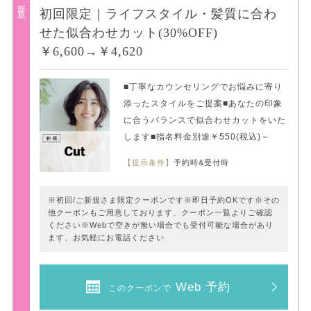
新規
初回限定｜ライフスタイル・髪質に合わ
せた似合わせカット(30%OFF)
￥6,600→￥4,620
■丁寧なカウンセリングでお悩みに寄り
添ったスタイルをご提案■あなたの印象
に合うバランスで似合わせカットをいた
します■指名料金別途￥550(税込)～
【提示条件】
予約時&受付時
※初回/ご新規さま限定クーポンです※即日予約OKです※その
他クーポンもご用意しております、クーポン一覧よりご確認
ください※Webで空きが無い場合でも受付可能な場合があり
ます、お気軽にお電話ください
Web 予約
このクーポンで