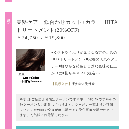
新規
美髪ケア｜似合わせカット+カラー+HITA
トリートメント(20%OFF)
￥24,750→￥19,800
■くせ毛やうねりが気になる方のための
HITAトリートメント■定番の人気ヘアカ
ラー■鮮やかな発色と自然な色味の仕上
がりに■指名料￥550(税込)～
【提示条件】
予約時&受付時
※初回/ご新規さま限定クーポンです※即日予約OKです※その
他クーポンもご用意しております、クーポン一覧よりご確認
ください※Webで空きが無い場合でも受付可能な場合があり
ます、お気軽にお電話ください