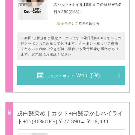
のセット■ホイル18枚までの価格■指名
料￥550(税込)～
【提示条件】
予約時&受付時
※初回/ご新規さま限定クーポンです※即日予約OKです※その
他クーポンもご用意しております、クーポン一覧よりご確認
ください※Webで空きが無い場合でも受付可能な場合があり
ます、お気軽にお電話ください
Web 予約
このクーポンで
新規
脱白髪染め｜カット+白髪ぼかしハイライ
ト+Tr(40%OFF)￥27,390→￥16,434