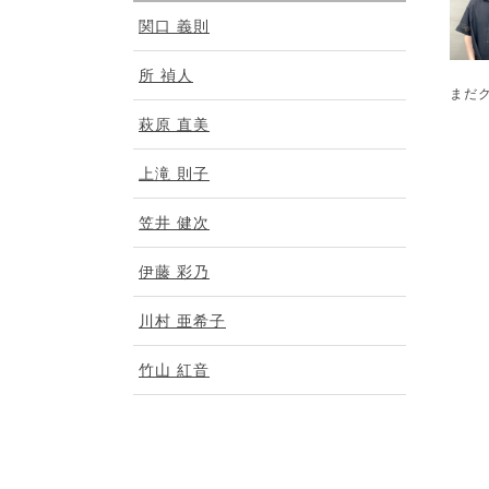
関口 義則
所 禎人
まだ
萩原 直美
上滝 則子
笠井 健次
伊藤 彩乃
川村 亜希子
竹山 紅音