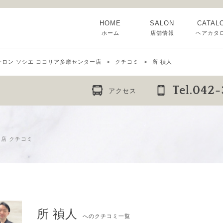
HOME
SALON
CATAL
ホーム
店舗情報
ヘアカタ
サロン ソシエ ココリア多摩センター店
クチコミ
所 禎人
Tel.042
アクセス
店 クチコミ
所 禎人
へのクチコミ一覧