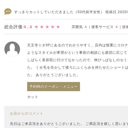
すっきりカットしていただきました
（50代前半女性） 投稿日 2020/0
総合評価
４.４
✭ ✭ ✭ ✭ ✭
雰囲気
４
｜
接客サービス
４
｜
技
天王寺ミオ9Fにあるのでわかりやすく、店内は慎重にコロ
ようなスタイルが希望かという事前の相談にも親切に応じて
しばらく美容院に行けてなかったので、伸びっぱなしのセミ
た。 くせ毛を生かして後ろにふくらみを持たせたショート
た。 ありがとうございました。
予約時のクーポン・メニュー
カット
お店からのコメント
先日はご来店頂きありがとうございました。 ご満足頂き嬉しく思いま