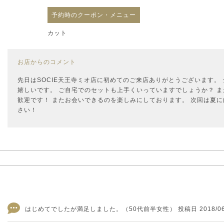
予約時のクーポン・メニュー
カット
お店からのコメント
先日はSOCIE天王寺ミオ店に初めてのご来店ありがとうございます。
嬉しいです。 ご自宅でのセットも上手くいっていますでしょうか？ ま
歓迎です！ またお会いできるのを楽しみにしております。 次回は夏
さい！
はじめてでしたが満足しました。
（50代前半女性） 投稿日 2018/06