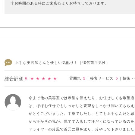
非お時間のある時にご来店心よりお待ちしております。
上手な美容師さんと優しい気配り！
（40代前半男性）
総合評価
５
✭ ✭ ✭ ✭ ✭
雰囲気
５
｜
接客サービス
５
｜
技術・
今まで他の美容室では希望を伝えたり、お任せしても希望通
は、ほぼお任せでもしっかりと要望をしっかり聞いてもらえ
がとうございました。丁寧でしたし、とても上手なんだと思
から汗かきの私が、慌てて入店して汗だくになっているのを
ドライヤーの冷風で首元に風を送り、冷やして下さりました