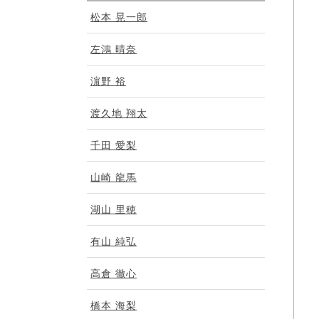
松本 晃一郎
左鴻 晴奈
濵野 裕
渡久地 翔太
千田 愛梨
山崎 龍馬
湖山 里穂
有山 純弘
高倉 徹心
橋本 海梨