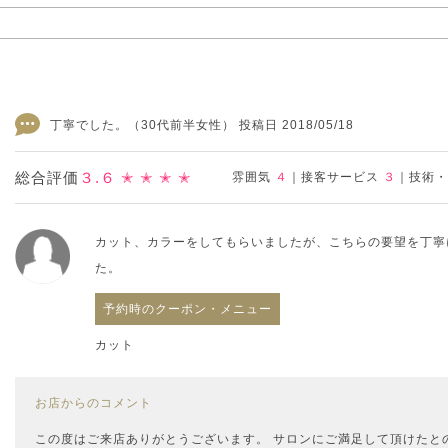
丁寧でした。
（30代前半女性） 投稿日 2018/05/18
総合評価
３.６
✭ ✭ ✭ ✭
雰囲気
４
｜
接客サービス
３
｜
技術
カット、カラーをしてもらいましたが、こちらの要望を丁寧
た。
予約時のクーポン・メニュー
カット
お店からのコメント
この度はご来店ありがとうございます。 サロンにご満足して頂けたと