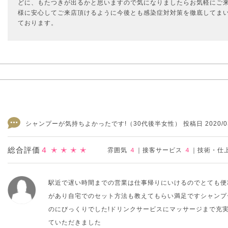
どに、もたつきが出るかと思いますので気になりましたらお気軽にご
様に安心してご来店頂けるように今後とも感染症対対策を徹底してま
ております。
シャンプーが気持ちよかったです!
（30代後半女性） 投稿日 2020/03
総合評価
４
✭ ✭ ✭ ✭
雰囲気
４
｜
接客サービス
４
｜
技術・仕
駅近で遅い時間までの営業は仕事帰りにいけるのでとても便
があり自宅でのセット方法も教えてもらい満足ですシャンプ
のにびっくりでした!ドリンクサービスにマッサージまで充
ていただきました