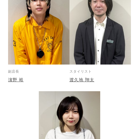
副店長
スタイリスト
濵野 裕
渡久地 翔太