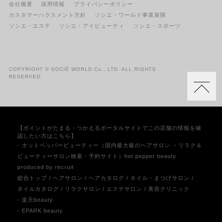
会社概要
採用情報
プライバシーポリシー
カスタマーハラスメント方針
ソシエ・ワールド事業展開
ソシエ・エステ
ソシエ・アイビューティ
ソシエ・スポーツ
COPYRIGHT © SOCIÉ WORLD Co., LTD. ALL RIGHTS
RESERVED.
【ポイントがたまる・つかえるポータルサイトでこの店舗の情報を確
認したい方はこちら】
- ホットペッパービューティー（国内最大級のヘアサロン ・リラク＆
ビューティーサロン検索・予約サイト）hot pepper beauty
produced by recruit
総合トップ
/
ヘアサロン
/
ヘアカタログ
/
ネイル・まつげサロン
/
ネイルカタログ
/
リラクサロン
/
エステサロン
/
美容クリニック
- 楽天beauty
- EPARK beauty