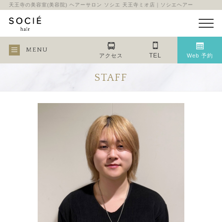
天王寺の美容室(美容院) ヘアーサロン ソシエ 天王寺ミオ店｜ソシエヘアー
MENU
TEL
アクセス
Web 予約
STAFF