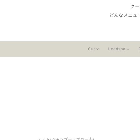
クー
どんなメニュ
Cut
Headspa
カット(シャンプー・ブロー込)