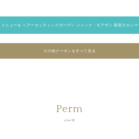
 メニューを
ヘアーカッティングガーデン ジャック・モアザン 新宿タカシマ
その他クーポンをすべて見る
Perm
パーマ