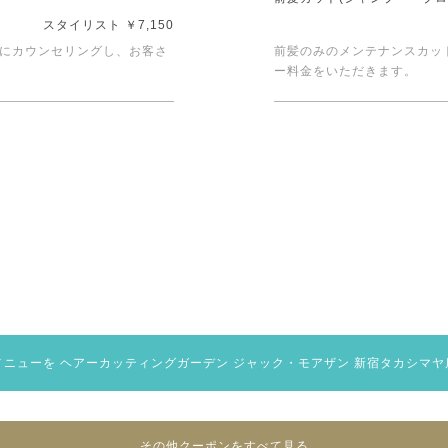
スタイリスト ￥7,150
にカウンセリングし、お客さ
前髪のみのメンテナンスカッ
ー料金をいただきます。
メニューを
ヘアーカッティングガーデン ジャック・モアザン 新宿タカシマヤ
その他クーポンをすべて見る