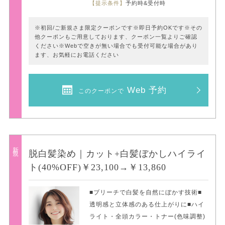
【提示条件】
予約時&受付時
※初回/ご新規さま限定クーポンです※即日予約OKです※その
他クーポンもご用意しております、クーポン一覧よりご確認
ください※Webで空きが無い場合でも受付可能な場合があり
ます、お気軽にお電話ください
Web 予約
このクーポンで
新規
脱白髪染め｜カット+白髪ぼかしハイライ
ト(40%OFF)￥23,100→￥13,860
■ブリーチで白髪を自然にぼかす技術■
透明感と立体感のある仕上がりに■ハイ
ライト・全頭カラー・トナー(色味調整)