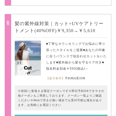
新規
髪の紫外線対策｜カット+UVケアトリー
トメント(40%OFF)￥9,350→￥5,610
■丁寧なカウンセリングでお悩みに寄り
添ったスタイルをご提案■あなたの印象
に合うバランスで似合わせカットをいた
します■紫外線から髪を守るケア付き■
指名料金別途￥550(税込)～
【提示条件】
予約時&受付時
※初回/ご新規さま限定クーポンです※即日予約OKです※その
他クーポンもご用意しております、クーポン一覧よりご確認
ください※Webで空きが無い場合でも受付可能な場合があり
ます、お気軽にお電話ください