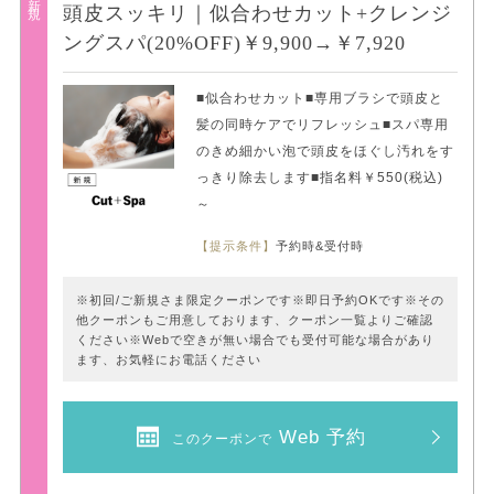
頭皮スッキリ｜似合わせカット+クレンジ
ングスパ(20%OFF)￥9,900→￥7,920
■似合わせカット■専用ブラシで頭皮と
髪の同時ケアでリフレッシュ■スパ専用
のきめ細かい泡で頭皮をほぐし汚れをす
っきり除去します■指名料￥550(税込)
～
【提示条件】
予約時&受付時
※初回/ご新規さま限定クーポンです※即日予約OKです※その
他クーポンもご用意しております、クーポン一覧よりご確認
ください※Webで空きが無い場合でも受付可能な場合があり
ます、お気軽にお電話ください
Web 予約
このクーポンで