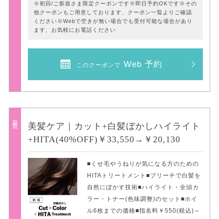
※初回/ご新規さま限定クーポンです※即日予約OKです※その
他クーポンもご用意しております、クーポン一覧よりご確認
ください※Webで空きが無い場合でも受付可能な場合があり
ます、お気軽にお電話ください
Web 予約
このクーポンで
新規
美髪ケア｜カット+白髪ぼかしハイライト
+HITA(40%OFF)￥33,550→￥20,130
■くせ毛やうねりが気になる方のための
HITAトリートメント■ブリーチで白髪を
自然にぼかす技術■ハイライト・全頭カ
ラー・トナー(色味調整)のセット■ホイ
ル6枚までの価格■指名料￥550(税込)～