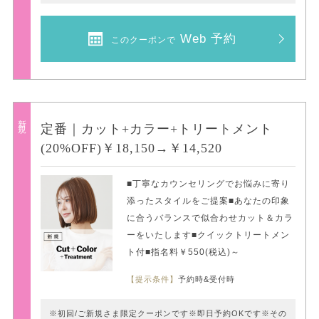
Web 予約
このクーポンで
新規
定番｜カット+カラー+トリートメント
(20%OFF)￥18,150→￥14,520
■丁寧なカウンセリングでお悩みに寄り
添ったスタイルをご提案■あなたの印象
に合うバランスで似合わせカット＆カラ
ーをいたします■クイックトリートメン
ト付■指名料￥550(税込)～
【提示条件】
予約時&受付時
※初回/ご新規さま限定クーポンです※即日予約OKです※その