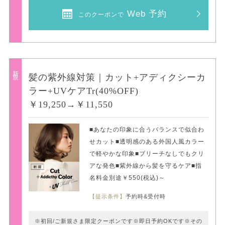
Web 予約
このクーポンで
新規
髪の紫外線対策｜カット+アディクシーカ
ラー+UVケアTr(40%OFF)
￥19,250→￥11,550
■あなたの印象に合うバランスで似合わ
せカット■透明感のある外国人風カラー
で軽やかな印象■ブリーチなしでもクリ
アな発色■紫外線から髪を守るケア■指
名料金別途￥550(税込)～
【提示条件】
予約時&受付時
※初回/ご新規さま限定クーポンです※即日予約OKです※その