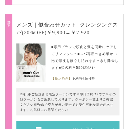
新規
メンズ｜似合わせカット+クレンジングス
パ(20%OFF)￥9,900→￥7,920
■専用ブラシで頭皮と髪を同時にケアし
てリフレッシュ■スパ専用のきめ細かい
泡で頭皮をほぐし汚れをすっきり除去し
ます■指名料￥550(税込)～
【提示条件】
予約時&受付時
※初回/ご新規さま限定クーポンです※即日予約OKです※その
他クーポンもご用意しております、クーポン一覧よりご確認
ください※Webで空きが無い場合でも受付可能な場合があり
ます、お気軽にお電話ください