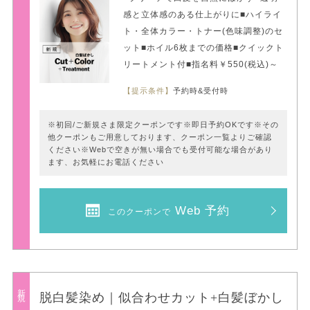
感と立体感のある仕上がりに■ハイライ
ト・全体カラー・トナー(色味調整)のセ
ット■ホイル6枚までの価格■クイックト
リートメント付■指名料￥550(税込)～
【提示条件】
予約時&受付時
※初回/ご新規さま限定クーポンです※即日予約OKです※その
他クーポンもご用意しております、クーポン一覧よりご確認
ください※Webで空きが無い場合でも受付可能な場合があり
ます、お気軽にお電話ください
Web 予約
このクーポンで
新規
脱白髪染め｜似合わせカット+白髪ぼかし