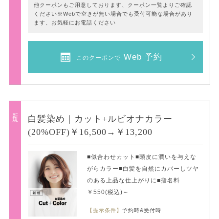
他クーポンもご用意しております、クーポン一覧よりご確認
ください※Webで空きが無い場合でも受付可能な場合があり
ます、お気軽にお電話ください
Web 予約
このクーポンで
新規
白髪染め｜カット+ルビオナカラー
(20%OFF)￥16,500→￥13,200
■似合わせカット■頭皮に潤いを与えな
がらカラー■白髪を自然にカバーしツヤ
のある上品な仕上がりに■指名料
￥550(税込)～
【提示条件】
予約時&受付時