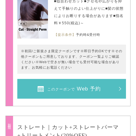
■似合わせカット■クセ毛や広がりを抑
えて手触りのよい仕上がりに■髪の状態
によりお断りする場合があります■指名
料￥550(税込)～
【提示条件】
予約時&受付時
※初回/ご新規さま限定クーポンです※即日予約OKです※その
他クーポンもご用意しております、クーポン一覧よりご確認
ください※Webで空きが無い場合でも受付可能な場合があり
ます、お気軽にお電話ください
Web 予約
このクーポンで
新規
ストレート｜カット+ストレートパーマ
+トリートメント(20%OFF)