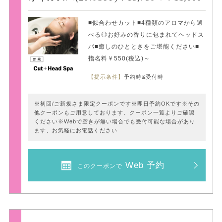
■似合わせカット■4種類のアロマから選
べる◎お好みの香りに包まれてヘッドス
パ■癒しのひとときをご堪能ください■
指名料￥550(税込)～
【提示条件】
予約時&受付時
※初回/ご新規さま限定クーポンです※即日予約OKです※その
他クーポンもご用意しております、クーポン一覧よりご確認
ください※Webで空きが無い場合でも受付可能な場合があり
ます、お気軽にお電話ください
Web 予約
このクーポンで
新規