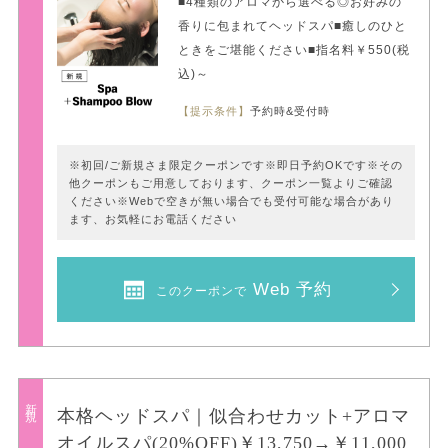
■4種類のアロマから選べる◎お好みの
香りに包まれてヘッドスパ■癒しのひと
ときをご堪能ください■指名料￥550(税
込)～
【提示条件】
予約時&受付時
※初回/ご新規さま限定クーポンです※即日予約OKです※その
他クーポンもご用意しております、クーポン一覧よりご確認
ください※Webで空きが無い場合でも受付可能な場合があり
ます、お気軽にお電話ください
Web 予約
このクーポンで
新規
本格ヘッドスパ｜似合わせカット+アロマ
オイルスパ(20%OFF)￥13,750→￥11,000