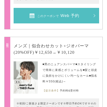
Web 予約
このクーポンで
新規
メンズ｜似合わせカット+ジオパーマ
(20%OFF)￥12,650→￥10,120
■男のニュアンスパーマ■スタイリング
で簡単に束感とボリュームを■髪と頭皮
に負担をかけにくい均一なカール■指名
料￥550(税込)～
【提示条件】
予約時&受付時
※初回/ご新規さま限定クーポンです※即日予約OKです※その