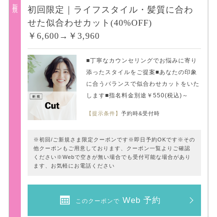
新規
初回限定｜ライフスタイル・髪質に合わ
せた似合わせカット(40%OFF)
￥6,600→￥3,960
■丁寧なカウンセリングでお悩みに寄り
添ったスタイルをご提案■あなたの印象
に合うバランスで似合わせカットをいた
します■指名料金別途￥550(税込)～
【提示条件】
予約時&受付時
※初回/ご新規さま限定クーポンです※即日予約OKです※その
他クーポンもご用意しております、クーポン一覧よりご確認
ください※Webで空きが無い場合でも受付可能な場合があり
ます、お気軽にお電話ください
Web 予約
このクーポンで