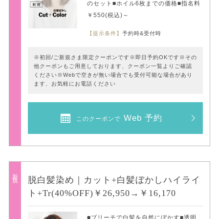
のセット■ホイル6枚までの価格■指名料
￥550(税込)～
【提示条件】
予約時&受付時
※初回/ご新規さま限定クーポンです※即日予約OKです※その
他クーポンもご用意しております、クーポン一覧よりご確認
ください※Webで空きが無い場合でも受付可能な場合があり
ます、お気軽にお電話ください
Web 予約
このクーポンで
新規
脱白髪染め｜カット+白髪ぼかしハイライ
ト+Tr(40%OFF)￥26,950→￥16,170
■ブリーチで白髪を自然にぼかす■透明