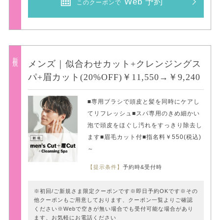
Web 予約
このクーポンで
新規
メンズ｜似合わせカット+クレンジングス
パ+眉カット(20%OFF)￥11,550→￥9,240
■専用ブラシで頭皮と髪を同時にケアし
てリフレッシュ■スパ専用のきめ細かい
泡で頭皮をほぐし汚れをすっきり除去し
ます■眉毛カット付■指名料￥550(税込)
～
【提示条件】
予約時&受付時
※初回/ご新規さま限定クーポンです※即日予約OKです※その
他クーポンもご用意しております、クーポン一覧よりご確認
ください※Webで空きが無い場合でも受付可能な場合があり
ます、お気軽にお電話ください