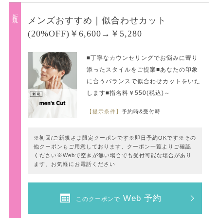
新規
メンズおすすめ｜似合わせカット
(20%OFF)￥6,600→￥5,280
■丁寧なカウンセリングでお悩みに寄り
添ったスタイルをご提案■あなたの印象
に合うバランスで似合わせカットをいた
します■指名料￥550(税込)～
【提示条件】
予約時&受付時
※初回/ご新規さま限定クーポンです※即日予約OKです※その
他クーポンもご用意しております、クーポン一覧よりご確認
ください※Webで空きが無い場合でも受付可能な場合があり
ます、お気軽にお電話ください
Web 予約
このクーポンで