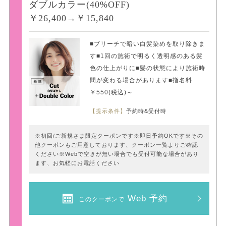
ダブルカラー(40%OFF)
￥26,400→￥15,840
■ブリーチで暗い白髪染めを取り除きま
す■1回の施術で明るく透明感のある髪
色の仕上がりに■髪の状態により施術時
間が変わる場合があります■指名料
￥550(税込)～
【提示条件】
予約時&受付時
※初回/ご新規さま限定クーポンです※即日予約OKです※その
他クーポンもご用意しております、クーポン一覧よりご確認
ください※Webで空きが無い場合でも受付可能な場合があり
ます、お気軽にお電話ください
Web 予約
このクーポンで