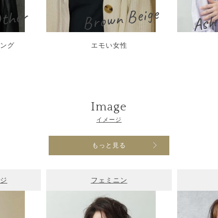
Ash
Brown Beige
ther
ミング
エモい女性
Image
イメージ
もっと見る
ージ
フェミニン