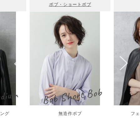
ボブ・ショートボブ
Bob Short Bob
dium
ミング
無造作ボブ
フェ