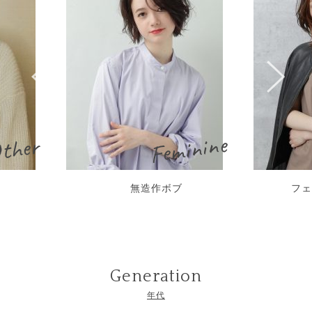
Feminine
ther
無造作ボブ
フェ
Generation
年代