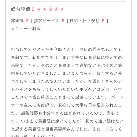
総合評価
５
✭ ✭ ✭ ✭ ✭
雰囲気
５
｜
接客サービス
５
｜
技術・仕上がり
５
｜
メニュー・料金
担当してくださった美容師さんも、お店の雰囲気もとても
素敵です。初めてであり、また大事な日を翌日に控えての
来院でしたが、そのことを踏まえて適切なアトバイスと施
術をしていただきました。まとまりづらく、短くすると外
ハネしてしまうため悩んでいましたが、今回たくさんのア
トバイスをもらってしていただいたボブヘアはブローをす
るだけで本当に綺麗にまとまって感激しています。 パート
ナーや友人にも好評で、安心して大事な日を迎えられまし
た。 感染対応も十分すぎるほどされているので、安心で
す。 いままで美容院は嫌いでしたが、初めて通い続けたい
と思える美容院と担当美容師さんでした。また、よろしく
お願い致します(*‘ω‘ *)