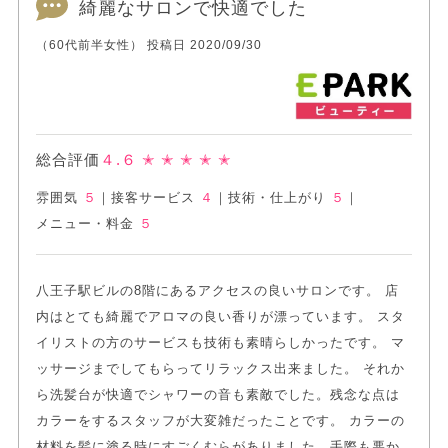
綺麗なサロンで快適でした
（60代前半女性） 投稿日 2020/09/30
総合評価
４.６
✭ ✭ ✭ ✭ ✭
雰囲気
５
｜
接客サービス
４
｜
技術・仕上がり
５
｜
メニュー・料金
５
八王子駅ビルの8階にあるアクセスの良いサロンです。 店
内はとても綺麗でアロマの良い香りが漂っています。 スタ
イリストの方のサービスも技術も素晴らしかったです。 マ
ッサージまでしてもらってリラックス出来ました。 それか
ら洗髪台が快適でシャワーの音も素敵でした。残念な点は
カラーをするスタッフが大変雑だったことです。 カラーの
材料を髪に塗る時にすごくむらがありました。手際も悪か