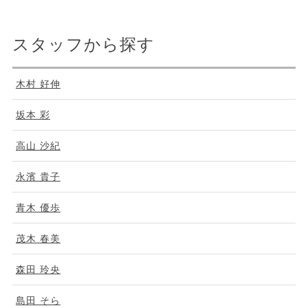
スタッフから探す
木村 好伸
坂本 彩
高山 沙紀
永濱 貴子
青木 優歩
茂木 春美
森田 玲央
島田 そら