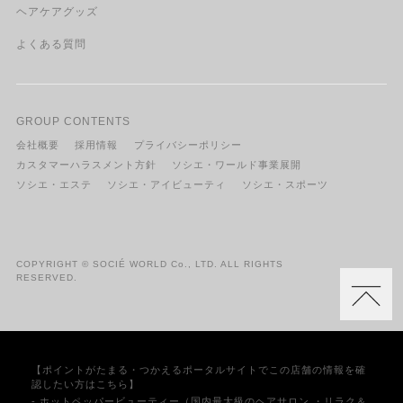
ヘアケアグッズ
よくある質問
GROUP CONTENTS
会社概要
採用情報
プライバシーポリシー
カスタマーハラスメント方針
ソシエ・ワールド事業展開
ソシエ・エステ
ソシエ・アイビューティ
ソシエ・スポーツ
COPYRIGHT © SOCIÉ WORLD Co., LTD. ALL RIGHTS
RESERVED.
【ポイントがたまる・つかえるポータルサイトでこの店舗の情報を確
認したい方はこちら】
- ホットペッパービューティー（国内最大級のヘアサロン ・リラク＆