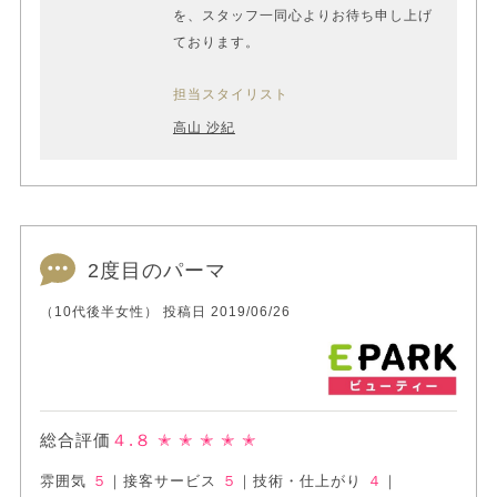
を、スタッフ一同心よりお待ち申し上げ
ております。
担当スタイリスト
高山 沙紀
2度目のパーマ
（10代後半女性） 投稿日 2019/06/26
総合評価
４.８
✭ ✭ ✭ ✭ ✭
雰囲気
５
｜
接客サービス
５
｜
技術・仕上がり
４
｜