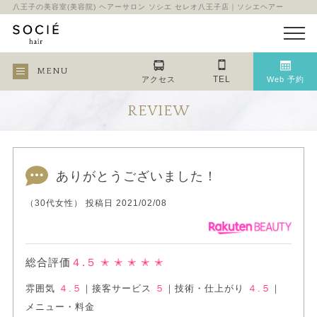
八王子の美容室(美容院) ヘアーサロン ソシエ セレオ八王子店｜ソシエヘアー
MENU
TEL
アクセス
Web 予約
REVIEW
ありがとうございました！
（30代女性） 投稿日 2021/02/08
総合評価
４.５
✭ ✭ ✭ ✭ ✭
雰囲気
４.５
｜
接客サービス
５
｜
技術・仕上がり
４.５
｜
メニュー・料金