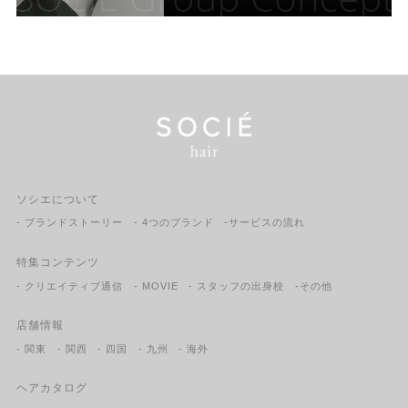
ソシエについて
- ブランドストーリー
- 4つのブランド
-サービスの流れ
特集コンテンツ
- クリエイティブ通信
- MOVIE
- スタッフの出身校
-その他
店舗情報
- 関東
- 関西
- 四国
- 九州
- 海外
ヘアカタログ