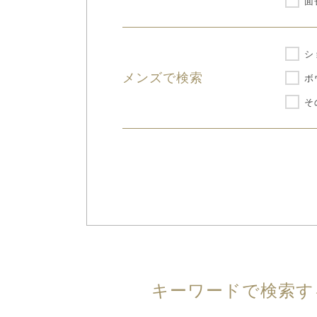
面
シ
メンズで検索
ボ
そ
キーワードで検索す