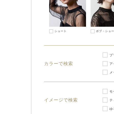
ショート
ボブ・ショ
ブ
カラーで検索
ア
メ
モ
イメージで検索
テ
ゆ