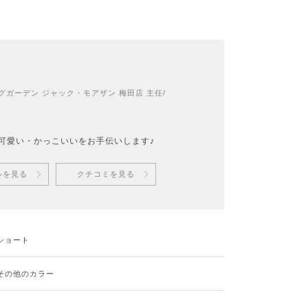
ト
ガーデン ジャック・モアザン 梅田店 主任/
”の可愛い・かっこいいをお手伝いします♪
ルを見る
クチコミを見る
ショート
その他のカラー