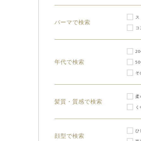
ス
パーマで検索
コ
2
年代で検索
5
そ
柔
髪質・質感で検索
く
ひ
顔型で検索