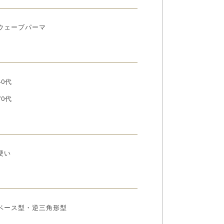
ウェーブパーマ
40代
70代
硬い
ベース型・逆三角形型