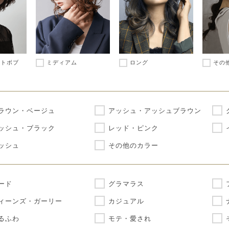
ートボブ
ミディアム
ロング
その
ラウン・ベージュ
アッシュ・アッシュブラウン
ッシュ・ブラック
レッド・ピンク
ッシュ
その他のカラー
ード
グラマラス
ィーンズ・ガーリー
カジュアル
るふわ
モテ・愛され