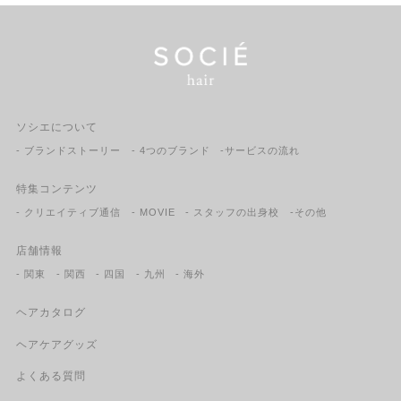
ソシエについて
- ブランドストーリー
- 4つのブランド
-サービスの流れ
特集コンテンツ
- クリエイティブ通信
- MOVIE
- スタッフの出身校
-その他
店舗情報
- 関東
- 関西
- 四国
- 九州
- 海外
ヘアカタログ
ヘアケアグッズ
よくある質問