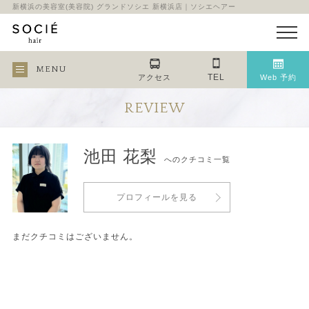
新横浜の美容室(美容院) グランドソシエ 新横浜店｜ソシエヘアー
MENU
TEL
アクセス
Web 予約
REVIEW
池田 花梨
へのクチコミ一覧
プロフィールを見る
まだクチコミはございません。