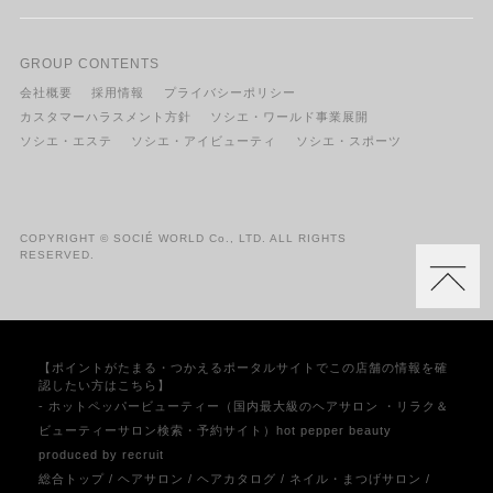
GROUP CONTENTS
会社概要
採用情報
プライバシーポリシー
カスタマーハラスメント方針
ソシエ・ワールド事業展開
ソシエ・エステ
ソシエ・アイビューティ
ソシエ・スポーツ
COPYRIGHT © SOCIÉ WORLD Co., LTD. ALL RIGHTS
RESERVED.
【ポイントがたまる・つかえるポータルサイトでこの店舗の情報を確
認したい方はこちら】
- ホットペッパービューティー（国内最大級のヘアサロン ・リラク＆
ビューティーサロン検索・予約サイト）hot pepper beauty
produced by recruit
総合トップ
/
ヘアサロン
/
ヘアカタログ
/
ネイル・まつげサロン
/