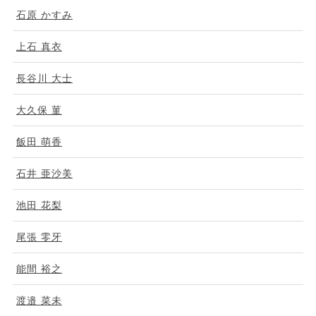
石原 かすみ
上石 真衣
長谷川 大士
大久保 菫
飯田 萌香
石井 亜沙美
池田 花梨
尾張 零牙
能間 裕之
渡邉 菜未