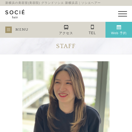
新横浜の美容室(美容院) グランドソシエ 新横浜店｜ソシエヘアー
MENU
TEL
アクセス
Web 予約
STAFF