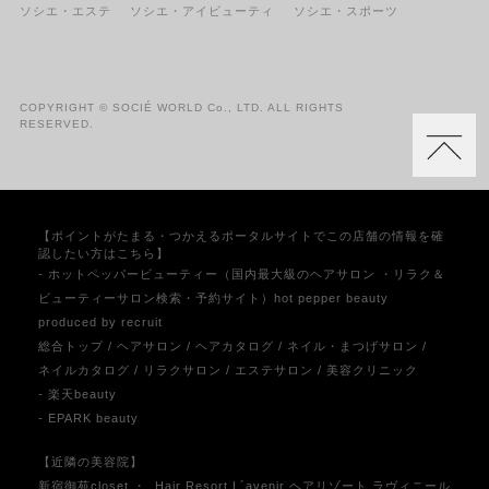
ソシエ・エステ
ソシエ・アイビューティ
ソシエ・スポーツ
COPYRIGHT © SOCIÉ WORLD Co., LTD. ALL RIGHTS
RESERVED.
【ポイントがたまる・つかえるポータルサイトでこの店舗の情報を確
認したい方はこちら】
- ホットペッパービューティー（国内最大級のヘアサロン ・リラク＆
ビューティーサロン検索・予約サイト）hot pepper beauty
produced by recruit
総合トップ
/
ヘアサロン
/
ヘアカタログ
/
ネイル・まつげサロン
/
ネイルカタログ
/
リラクサロン
/
エステサロン
/
美容クリニック
- 楽天beauty
- EPARK beauty
【近隣の美容院】
新宿御苑closet
・
Hair Resort L´avenir ヘアリゾート ラヴィニール