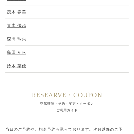
茂木 春美
青木 優歩
森田 玲央
島田 そら
鈴木 菜優
RESEARVE・COUPON
空席確認・予約・変更・クーポン
ご利用ガイド
当日のご予約や、指名予約も承っております。次月以降のご予