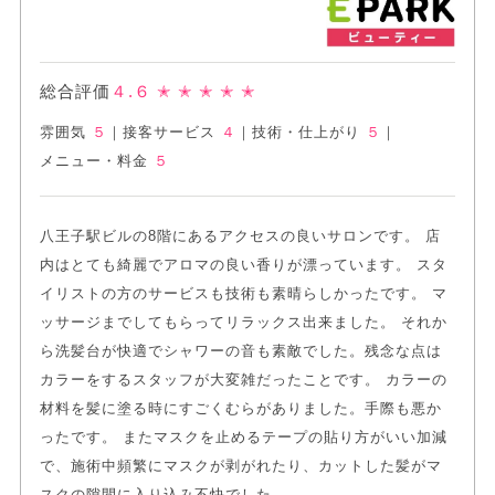
総合評価
４.６
✭ ✭ ✭ ✭ ✭
雰囲気
５
｜
接客サービス
４
｜
技術・仕上がり
５
｜
メニュー・料金
５
八王子駅ビルの8階にあるアクセスの良いサロンです。 店
内はとても綺麗でアロマの良い香りが漂っています。 スタ
イリストの方のサービスも技術も素晴らしかったです。 マ
ッサージまでしてもらってリラックス出来ました。 それか
ら洗髪台が快適でシャワーの音も素敵でした。残念な点は
カラーをするスタッフが大変雑だったことです。 カラーの
材料を髪に塗る時にすごくむらがありました。手際も悪か
ったです。 またマスクを止めるテープの貼り方がいい加減
で、施術中頻繁にマスクが剥がれたり、カットした髪がマ
スクの隙間に入り込み不快でした。