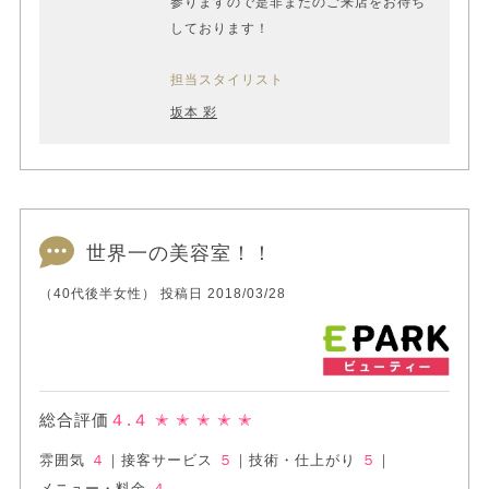
参りますので是非またのご来店をお待ち
しております！
担当スタイリスト
坂本 彩
世界一の美容室！！
（40代後半女性） 投稿日 2018/03/28
総合評価
４.４
✭ ✭ ✭ ✭ ✭
雰囲気
４
｜
接客サービス
５
｜
技術・仕上がり
５
｜
メニュー・料金
４