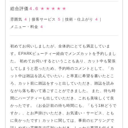
総合評価
４.６
✭ ✭ ✭ ✭ ✭
雰囲気
４
｜
接客サービス
５
｜
技術・仕上がり
４
｜
メニュー・料金
４
初めてお伺いしましたが、全体的にとても満足していま
す。EPARKビューティー経由でメンズカットを予約しまし
た。 初めてお伺いするということもあり、カット中も緊張
してしまうと思ったため、予約時のコメントとして、「カ
ット中は雑誌を読んでいたい」と率直に希望を書いたとこ
ろ、カット前に雑誌をすっと出していただき、雑誌を読み
ながら落ち着いて過ごすことができました。 また、待ち時
間にハーブティーも出していただき、これも美味しくて良
かったです。（お会計前の待ち時間にも、「もう1杯どうで
すか」、とお声掛けいただき、お気遣い・サービス、とも
に良かったです）カットに関しては、事前のヒアリングで
話しやすい雰囲気で応対いただき、しっかり要望を伝える