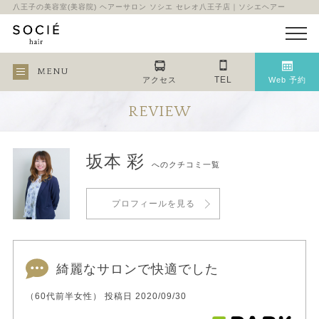
八王子の美容室(美容院) ヘアーサロン ソシエ セレオ八王子店｜ソシエヘアー
MENU
TEL
アクセス
Web 予約
REVIEW
坂本 彩
へのクチコミ一覧
プロフィールを見る
綺麗なサロンで快適でした
（60代前半女性） 投稿日 2020/09/30