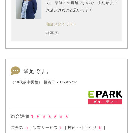
ん。 駅近くの店舗ですので、またぜひご
来店頂ければと思います！
担当スタイリスト
坂本 彩
満足です。
（40代前半男性） 投稿日 2017/09/24
総合評価
４.８
✭ ✭ ✭ ✭ ✭
雰囲気
５
｜
接客サービス
５
｜
技術・仕上がり
５
｜