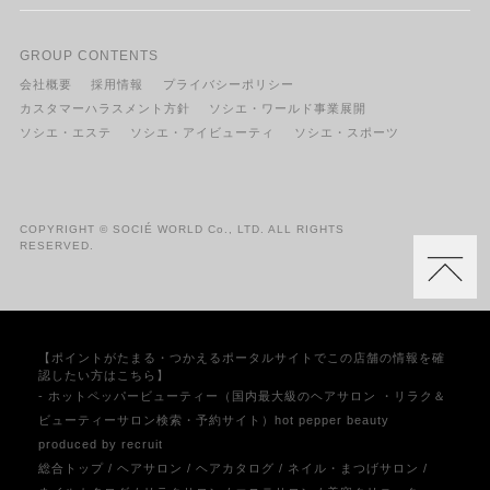
GROUP CONTENTS
会社概要
採用情報
プライバシーポリシー
カスタマーハラスメント方針
ソシエ・ワールド事業展開
ソシエ・エステ
ソシエ・アイビューティ
ソシエ・スポーツ
COPYRIGHT © SOCIÉ WORLD Co., LTD. ALL RIGHTS
RESERVED.
【ポイントがたまる・つかえるポータルサイトでこの店舗の情報を確
認したい方はこちら】
- ホットペッパービューティー（国内最大級のヘアサロン ・リラク＆
ビューティーサロン検索・予約サイト）hot pepper beauty
produced by recruit
総合トップ
/
ヘアサロン
/
ヘアカタログ
/
ネイル・まつげサロン
/