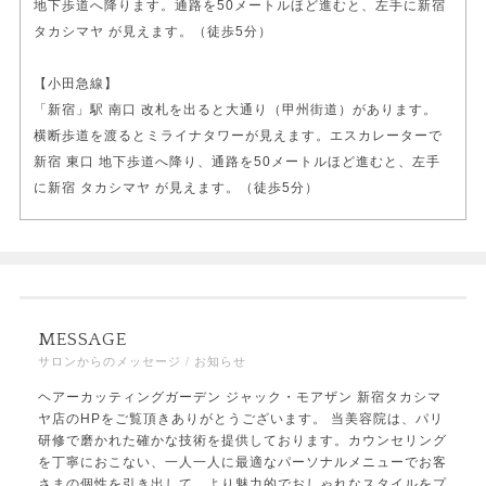
地下歩道へ降ります。通路を50メートルほど進むと、左手に新宿
タカシマヤ が見えます。（徒歩5分）
【小田急線】
「新宿」駅 南口 改札を出ると大通り（甲州街道）があります。
横断歩道を渡るとミライナタワーが見えます。エスカレーターで
新宿 東口 地下歩道へ降り、通路を50メートルほど進むと、左手
に新宿 タカシマヤ が見えます。（徒歩5分）
MESSAGE
サロンからのメッセージ / お知らせ
ヘアーカッティングガーデン ジャック・モアザン 新宿タカシマ
ヤ店のHPをご覧頂きありがとうございます。 当美容院は、パリ
研修で磨かれた確かな技術を提供しております。カウンセリング
を丁寧におこない、一人一人に最適なパーソナルメニューでお客
さまの個性を引き出して、より魅力的でおしゃれなスタイルをプ