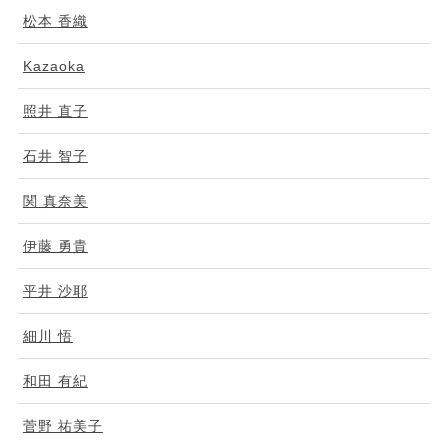
松本 香織
Kazaoka
照井 直子
石井 智子
関 真奈美
伊藤 勇貴
平井 沙耶
細川 悟
和田 有紀
菅野 祐美子