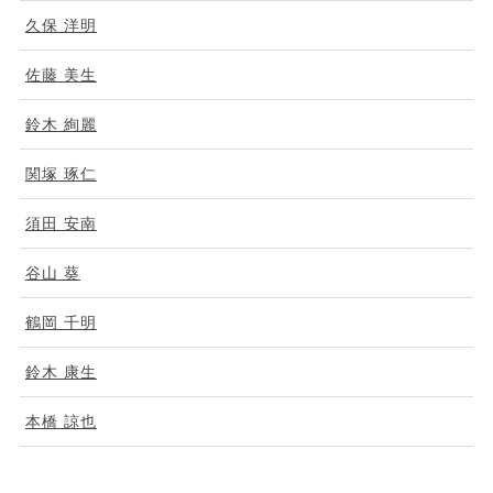
久保 洋明
佐藤 美生
鈴木 絢麗
関塚 琢仁
須田 安南
谷山 葵
鶴岡 千明
鈴木 康生
本橋 諒也