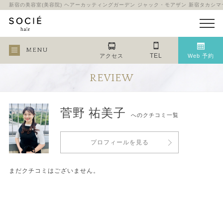
新宿の美容室(美容院) ヘアーカッティングガーデン ジャック・モアザン 新宿タカシ
MENU
TEL
アクセス
Web 予約
REVIEW
菅野 祐美子
へのクチコミ一覧
プロフィールを見る
まだクチコミはございません。