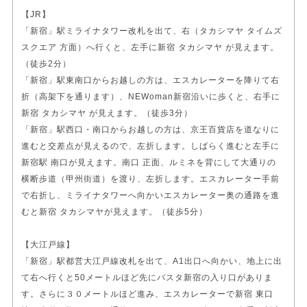
【JR】
「新宿」駅ミライナタワー改札を出て、右（タカシマヤ タイムズ
スクエア 方面）へ行くと、左手に新宿 タカシマヤ が見えます。
（徒歩2分）
「新宿」駅東南口からお越しの方は、エスカレーターを降りて右
折（高架下を通ります）、NEWoman新宿沿いに歩くと、右手に
新宿 タカシマヤ が見えます。（徒歩3分）
「新宿」駅西口・南口からお越しの方は、京王百貨店を道なりに
進むと交差点が見えるので、左折します。しばらく進むと左手に
新宿駅 南口が見えます。南口 正面、ルミネを背にして大通りの
横断歩道（甲州街道）を渡り、左折します。エスカレーター手前
で右折し、ミライナタワーへ向かいエスカレーター奥の通路を進
むと新宿 タカシマヤが見えます。（徒歩5分）
【大江戸線】
「新宿」駅都営大江戸線改札を出て、A1出口へ向かい、地上に出
て右へ行くと50メートルほど先にバスタ新宿の入り口がありま
す。さらに３０メートルほど進み、エスカレーターで新宿 東口