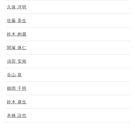
久保 洋明
佐藤 美生
鈴木 絢麗
関塚 琢仁
須田 安南
谷山 葵
鶴岡 千明
鈴木 康生
本橋 諒也