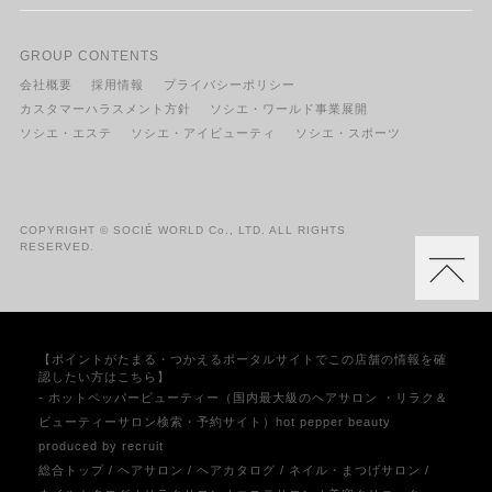
GROUP CONTENTS
会社概要
採用情報
プライバシーポリシー
カスタマーハラスメント方針
ソシエ・ワールド事業展開
ソシエ・エステ
ソシエ・アイビューティ
ソシエ・スポーツ
COPYRIGHT © SOCIÉ WORLD Co., LTD. ALL RIGHTS
RESERVED.
【ポイントがたまる・つかえるポータルサイトでこの店舗の情報を確
認したい方はこちら】
- ホットペッパービューティー（国内最大級のヘアサロン ・リラク＆
ビューティーサロン検索・予約サイト）hot pepper beauty
produced by recruit
総合トップ
/
ヘアサロン
/
ヘアカタログ
/
ネイル・まつげサロン
/