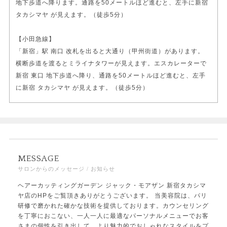
地下歩道へ降ります。通路を50メートルほど進むと、左手に新宿
タカシマヤ が見えます。（徒歩5分）
【小田急線】
「新宿」駅 南口 改札を出ると大通り（甲州街道）があります。
横断歩道を渡るとミライナタワーが見えます。エスカレーターで
新宿 東口 地下歩道へ降り、通路を50メートルほど進むと、左手
に新宿 タカシマヤ が見えます。（徒歩5分）
MESSAGE
サロンからのメッセージ / お知らせ
ヘアーカッティングガーデン ジャック・モアザン 新宿タカシマ
ヤ店のHPをご覧頂きありがとうございます。 当美容院は、パリ
研修で磨かれた確かな技術を提供しております。カウンセリング
を丁寧におこない、一人一人に最適なパーソナルメニューでお客
さまの個性を引き出して、より魅力的でおしゃれなスタイルをプ