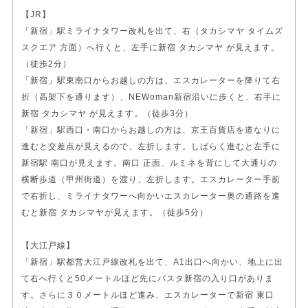
【JR】
「新宿」駅ミライナタワー改札を出て、右（タカシマヤ タイムズ
スクエア 方面）へ行くと、左手に新宿 タカシマヤ が見えます。
（徒歩2分）
「新宿」駅東南口からお越しの方は、エスカレーターを降りて右
折（高架下を通ります）、NEWoman新宿沿いに歩くと、右手に
新宿 タカシマヤ が見えます。（徒歩3分）
「新宿」駅西口・南口からお越しの方は、京王百貨店を道なりに
進むと交差点が見えるので、左折します。しばらく進むと左手に
新宿駅 南口が見えます。南口 正面、ルミネを背にして大通りの
横断歩道（甲州街道）を渡り、左折します。エスカレーター手前
で右折し、ミライナタワーへ向かいエスカレーター奥の通路を進
むと新宿 タカシマヤが見えます。（徒歩5分）
【大江戸線】
「新宿」駅都営大江戸線改札を出て、A1出口へ向かい、地上に出
て右へ行くと50メートルほど先にバスタ新宿の入り口がありま
す。さらに３０メートルほど進み、エスカレーターで新宿 東口