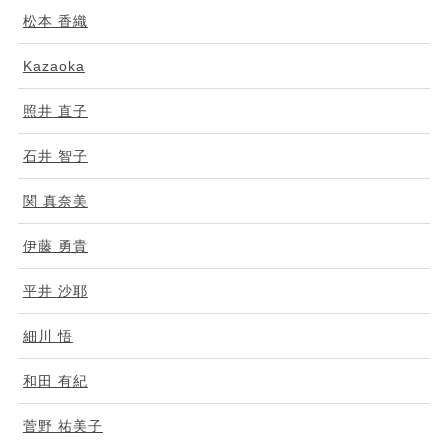
松本 香織
Kazaoka
照井 直子
石井 智子
関 真奈美
伊藤 勇貴
平井 沙耶
細川 悟
和田 有紀
菅野 祐美子