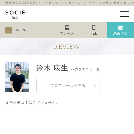
新宿の美容室(美容院) ヘアーカッティングガーデン ジャック・モアザン 新宿タカシ
MENU
TEL
アクセス
Web 予約
REVIEW
鈴木 康生
へのクチコミ一覧
プロフィールを見る
まだクチコミはございません。