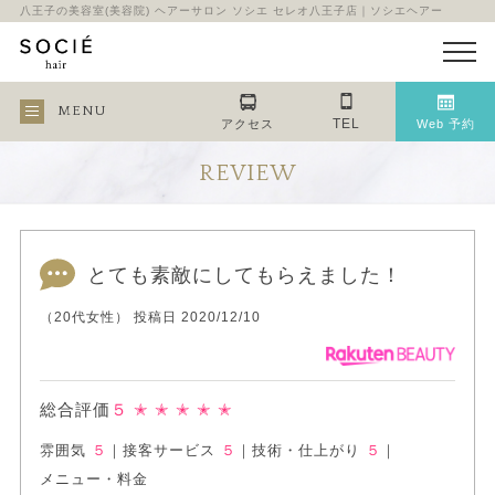
八王子の美容室(美容院) ヘアーサロン ソシエ セレオ八王子店｜ソシエヘアー
MENU
TEL
アクセス
Web 予約
REVIEW
とても素敵にしてもらえました！
（20代女性） 投稿日 2020/12/10
総合評価
５
✭ ✭ ✭ ✭ ✭
雰囲気
５
｜
接客サービス
５
｜
技術・仕上がり
５
｜
メニュー・料金