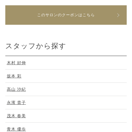
このサロンのクーポンはこちら
スタッフから探す
木村 好伸
坂本 彩
高山 沙紀
永濱 貴子
茂木 春美
青木 優歩